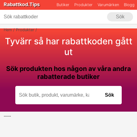
Rabattkod.Tips
Butiker
Produkter
Varumärken
Blogg
Sök
Hem
Produkter
Tyvärr så har rabattkoden gått
ut
Sök produkten hos någon av våra andra
rabatterade butiker
Sök
Skriv minst 4 tecken för att påbörja sökningen
......