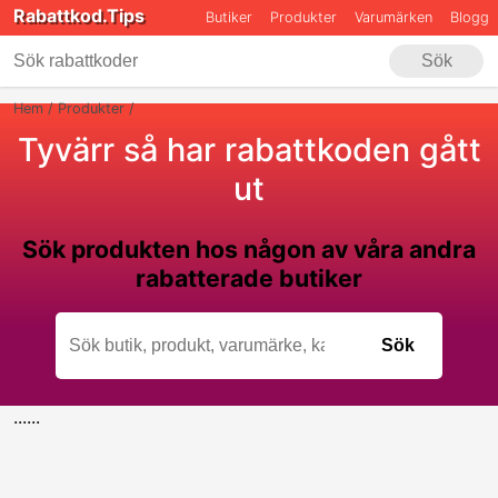
Rabattkod.Tips
Butiker
Produkter
Varumärken
Blogg
Sök
Hem
Produkter
Tyvärr så har rabattkoden gått
ut
Sök produkten hos någon av våra andra
rabatterade butiker
Sök
Skriv minst 4 tecken för att påbörja sökningen
......