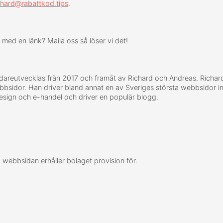
chard@rabattkod.tips
.
är med en länk? Maila oss så löser vi det!
areutvecklas från 2017 och framåt av Richard och Andreas. Richard
ebbsidor. Han driver bland annat en av Sveriges största webbsidor 
sign och e-handel och driver en populär blogg.
a webbsidan erhåller bolaget provision för.