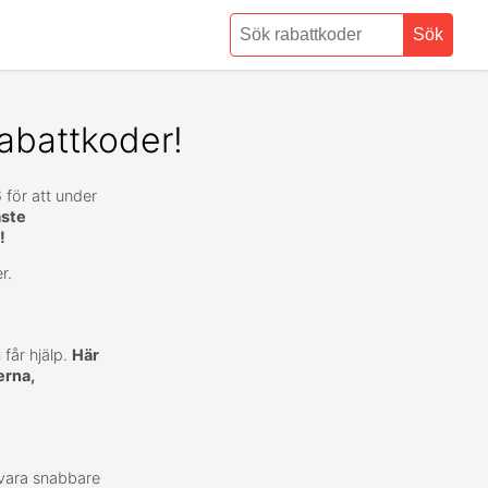
Sök
abattkoder!
 för att under
ste
!
r.
 får hjälp.
Här
erna,
 vara snabbare