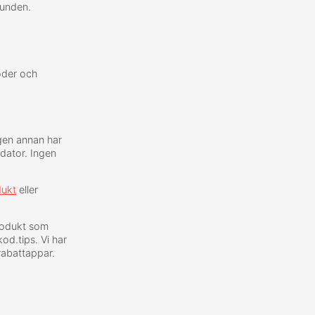
kunden.
oder och
gen annan har
 dator. Ingen
dukt
eller
produkt som
od.tips. Vi har
rabattappar.