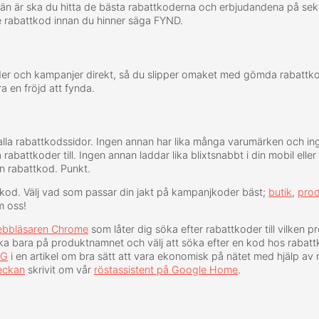
du än är ska du hitta de bästa rabattkoderna och erbjudandena på se
e rabattkod innan du hinner säga FYND.
oder och kampanjer direkt, så du slipper omaket med gömda rabattk
a en fröjd att fynda.
 alla rabattkodssidor. Ingen annan har lika många varumärken och in
battkoder till. Ingen annan laddar lika blixtsnabbt i din mobil eller
n rabattkod. Punkt.
tkod. Välj vad som passar din jakt på kampanjkoder bäst;
butik
,
pro
m oss!
 webbläsaren Chrome
som låter dig söka efter rabattkoder till vilken 
cka bara på produktnamnet och välj att söka efter en kod hos rabattk
DG
i en artikel om bra sätt att vara ekonomisk på nätet med hjälp av 
eckan
skrivit om vår
röstassistent på Google Home
.