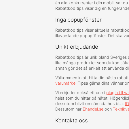
än alla konkurrenter i din mobil. Var 
Rabattkod.tips visar dig en fungerand
Inga popupfönster
Rabattkod.tips visar aktuella rabattk
illavarslande popupfönster. Det ska var
Unikt erbjudande
Rabattkod.tips är unik bland Sveriges
lika många produkter som du kan söka ra
annan gör det så enkelt att använda di
Välkommen in att hitta din bästa rabat
varumärke
. Tipsa gärna dina vänner o
Vi erbjuder också ett unikt
plugin till
helst som du hittar på nätet. Högerkli
dessutom blivit omnämnda hos bl.a.
I
Dessutom har
Ehandel.se
och
Teknikv
Kontakta oss