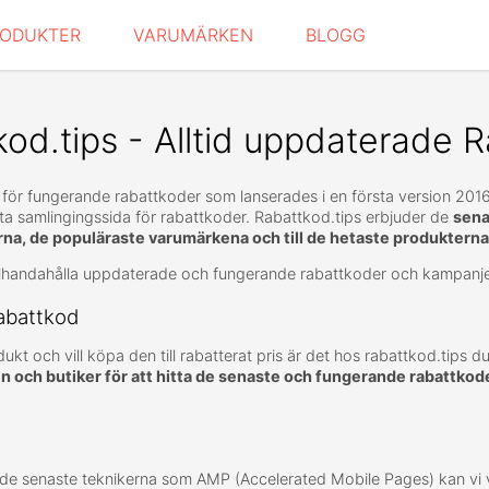
RODUKTER
VARUMÄRKEN
BLOGG
od.tips - Alltid uppdaterade R
 för fungerande rabattkoder som lanserades i en första version 2016
rsta samlingingssida för rabattkoder. Rabattkod.tips erbjuder de
sena
rna, de populäraste varumärkena och till de hetaste produkterna
 tillhandahålla uppdaterade och fungerande rabattkoder och kampanje
rabattkod
ukt och vill köpa den till rabatterat pris är det hos rabattkod.tips du
n och butiker för att hitta de senaste och fungerande rabattkod
r de senaste teknikerna som AMP (Accelerated Mobile Pages) kan vi