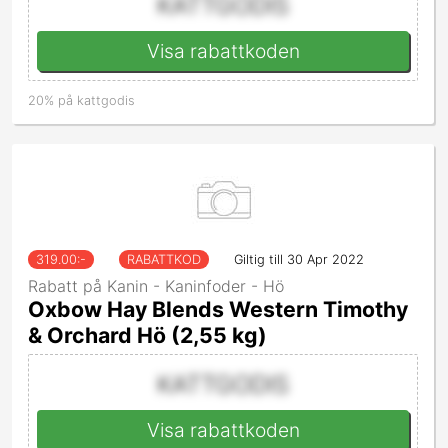
KATTGODIS
Visa rabattkoden
20% på kattgodis
319.00
:-
RABATTKOD
Giltig till 30 Apr 2022
Rabatt på Kanin - Kaninfoder - Hö
Oxbow Hay Blends Western Timothy
& Orchard Hö (2,55 kg)
KATTGODIS
Visa rabattkoden