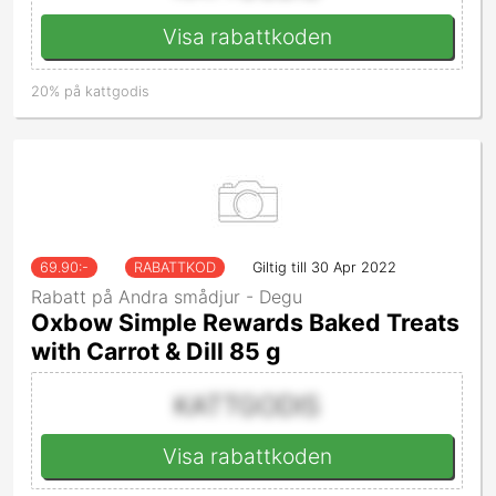
Visa rabattkoden
20% på kattgodis
69.90
:-
RABATTKOD
Giltig till 30 Apr 2022
Rabatt på Andra smådjur - Degu
Oxbow Simple Rewards Baked Treats
with Carrot & Dill 85 g
KATTGODIS
Visa rabattkoden