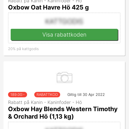
Rabatt på Kanin - Kaninfoder - Hö
Oxbow Oat Havre Hö 425 g
KATTGODIS
Visa rabattkoden
20% på kattgodis
189.00
:-
RABATTKOD
Giltig till 30 Apr 2022
Rabatt på Kanin - Kaninfoder - Hö
Oxbow Hay Blends Western Timothy
& Orchard Hö (1,13 kg)