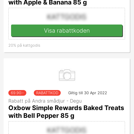
with Apple & Banana 85 g
KATTGODIS
Visa rabattkoden
20% på kattgodis
69.90
:-
RABATTKOD
Giltig till 30 Apr 2022
Rabatt på Andra smådjur - Degu
Oxbow Simple Rewards Baked Treats
with Bell Pepper 85 g
KATTGODIS