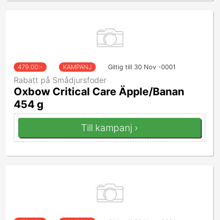
479.00
:-
KAMPANJ
Giltig till 30 Nov -0001
Rabatt på Smådjursfoder
Oxbow Critical Care Äpple/Banan
454 g
Till kampanj ›