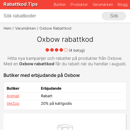
Rabattkod.Tips
Butiker
Produkter
Varumärken
Blogg
Sök
Hem
Varumärken
Oxbow Rabattkod
Oxbow rabattkod
(
4
betyg)
Hitta nya kampanjer och rabatter på produkter från Oxbow.
Med en
Oxbow rabattkod
får du rabatt när du handlar i augusti.
Butiker med erbjudande på Oxbow
Butiker
Erbjudande
Animail
Rabatt
VetZoo
20% på kattgodis