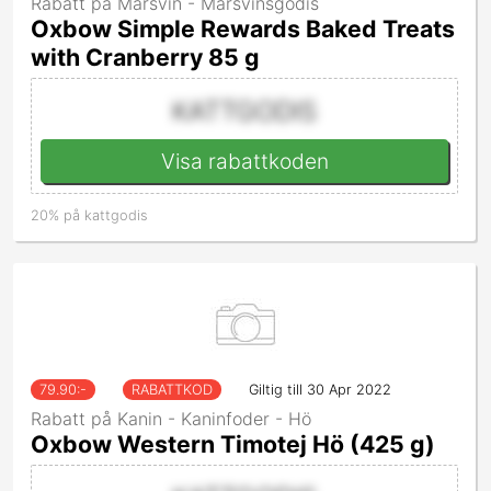
Rabatt på Marsvin - Marsvinsgodis
Oxbow Simple Rewards Baked Treats
with Cranberry 85 g
KATTGODIS
Visa rabattkoden
20% på kattgodis
79.90
:-
RABATTKOD
Giltig till 30 Apr 2022
Rabatt på Kanin - Kaninfoder - Hö
Oxbow Western Timotej Hö (425 g)