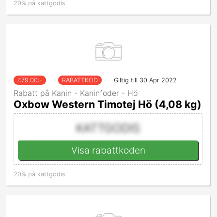
20% på kattgodis
479.00
:-
RABATTKOD
Giltig till 30 Apr 2022
Rabatt på Kanin - Kaninfoder - Hö
Oxbow Western Timotej Hö (4,08 kg)
KATTGODIS
Visa rabattkoden
20% på kattgodis