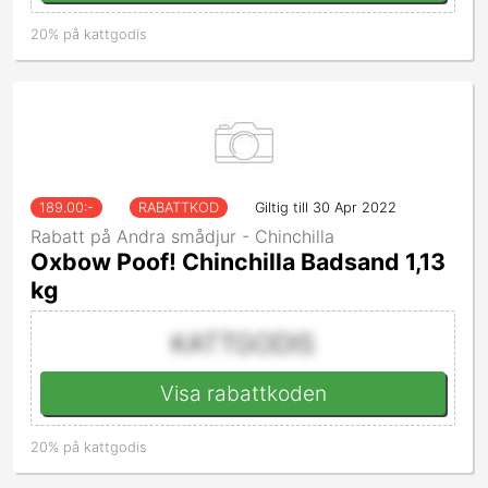
20% på kattgodis
189.00
:-
RABATTKOD
Giltig till 30 Apr 2022
Rabatt på Andra smådjur - Chinchilla
Oxbow Poof! Chinchilla Badsand 1,13
kg
KATTGODIS
Visa rabattkoden
20% på kattgodis