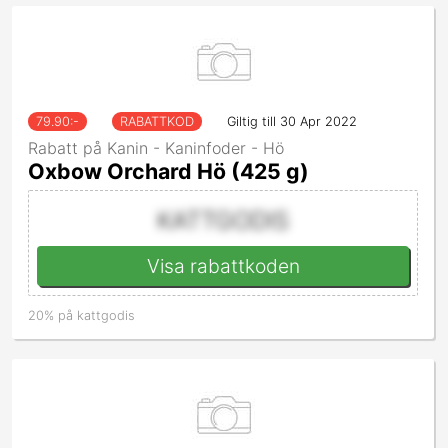
79.90
:-
RABATTKOD
Giltig till 30 Apr 2022
Rabatt på Kanin - Kaninfoder - Hö
Oxbow Orchard Hö (425 g)
KATTGODIS
Visa rabattkoden
20% på kattgodis