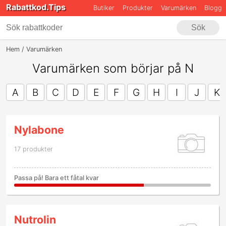
Rabattkod.Tips
Butiker
Produkter
Varumärken
Blogg
Sök
Hem
Varumärken
Varumärken som börjar på N
A
B
C
D
E
F
G
H
I
J
K
Nylabone
17 produkter
Passa på! Bara ett fåtal kvar
Nutrolin