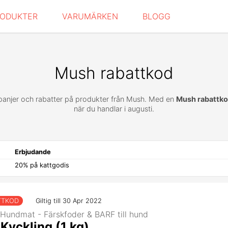
RODUKTER
VARUMÄRKEN
BLOGG
Mush rabattkod
panjer och rabatter på produkter från Mush. Med en
Mush rabattk
när du handlar i augusti.
Erbjudande
20% på kattgodis
TTKOD
Giltig till 30 Apr 2022
Hundmat - Färskfoder & BARF till hund
Kyckling (1 kg)