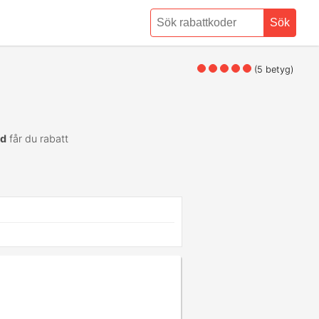
Sök
(
5
betyg)
od
får du rabatt