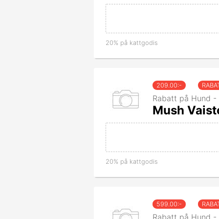
20% på kattgodis
209.00
:-
RABA
Rabatt på Hund - 
Mush Vaisto
20% på kattgodis
599.00
:-
RABA
Rabatt på Hund - 