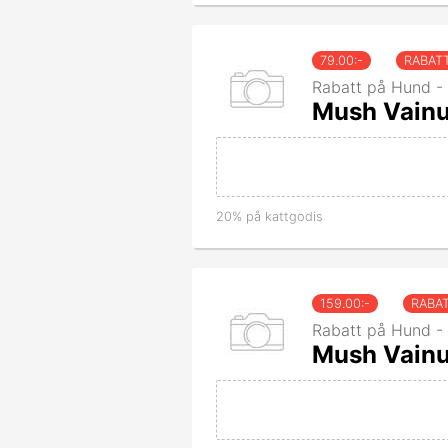
79.00
:-
RABAT
Rabatt på Hund -
Mush Vain
20% på kattgodis
159.00
:-
RABA
Rabatt på Hund -
Mush Vainu