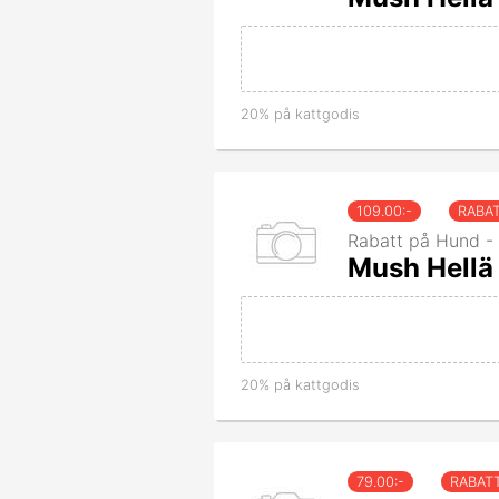
20% på kattgodis
109.00
:-
RABA
Rabatt på Hund - 
Mush Hellä 
20% på kattgodis
79.00
:-
RABAT