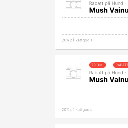
Rabatt på Hund -
Mush Vainu
20% på kattgodis
79.00
:-
RABAT
Rabatt på Hund -
Mush Vainu
20% på kattgodis