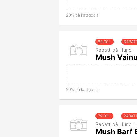
20% på kattgodis
69.00
:-
RABAT
Rabatt på Hund -
Mush Vainu
20% på kattgodis
79.00
:-
RABAT
Rabatt på Hund - 
Mush Barf B