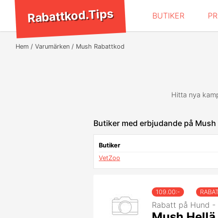
Rabattkod.Tips
BUTIKER
P
Hem
Varumärken
Mush Rabattkod
Hitta nya kam
Butiker med erbjudande på Mush
Butiker
VetZoo
109.00
:-
RABA
Rabatt på Hund - 
Mush Hellä 