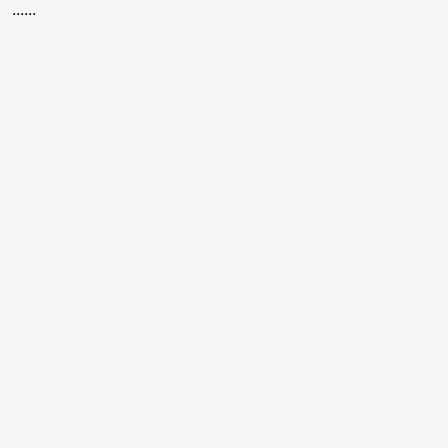
......