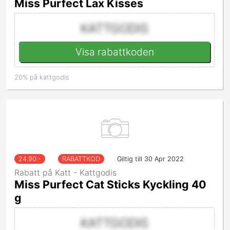
Miss Purfect Lax Kisses
KATTGODIS
Visa rabattkoden
20% på kattgodis
24.90
:-
RABATTKOD
Giltig till 30 Apr 2022
Rabatt på Katt - Kattgodis
Miss Purfect Cat Sticks Kyckling 40
g
KATTGODIS