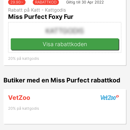
29.90
:-
RABATTKOD
Giltig till 30 Apr 2022
Rabatt på Katt - Kattgodis
Miss Purfect Foxy Fur
KATTGODIS
Visa rabattkoden
20% på kattgodis
Butiker med en Miss Purfect rabattkod
VetZoo
20% på kattgodis