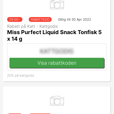
29.00
:-
RABATTKOD
Giltig till 30 Apr 2022
Rabatt på Katt - Kattgodis
Miss Purfect Liquid Snack Tonfisk 5
x 14 g
KATTGODIS
Visa rabattkoden
20% på kattgodis