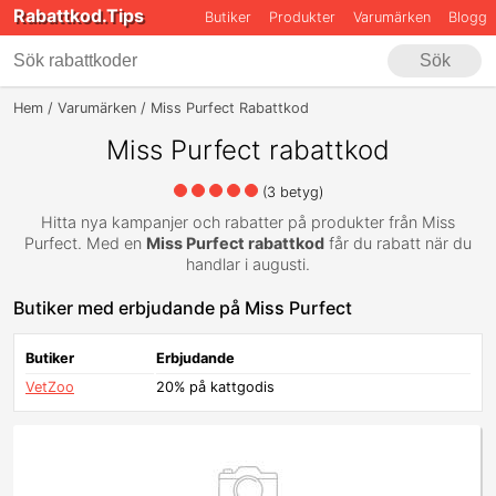
Rabattkod.Tips
Butiker
Produkter
Varumärken
Blogg
Sök
Hem
Varumärken
Miss Purfect Rabattkod
Miss Purfect rabattkod
(
3
betyg)
Hitta nya kampanjer och rabatter på produkter från Miss
Purfect. Med en
Miss Purfect rabattkod
får du rabatt när du
handlar i augusti.
Butiker med erbjudande på Miss Purfect
Butiker
Erbjudande
VetZoo
20% på kattgodis