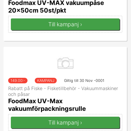
Foodmax UV-MAX vakuumpåse
20x50cm 50st/pkt
Till kampanj ›
149.00
:-
KAMPANJ
Giltig till 30 Nov -0001
Rabatt på Fiske - Fisketillbehör - Vakuummaskiner
och påsar
FoodMax UV-Max
vakuumförpackningsrulle
Till kampanj ›