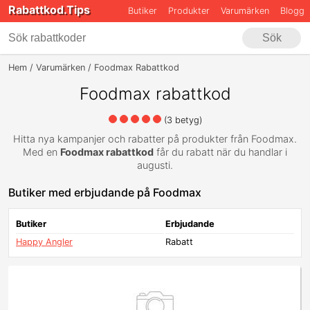
Rabattkod.Tips
Butiker
Produkter
Varumärken
Blogg
Sök
Hem
Varumärken
Foodmax Rabattkod
Foodmax rabattkod
(
3
betyg)
Hitta nya kampanjer och rabatter på produkter från Foodmax.
Med en
Foodmax rabattkod
får du rabatt när du handlar i
augusti.
Butiker med erbjudande på Foodmax
Butiker
Erbjudande
Happy Angler
Rabatt