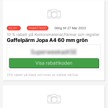
62.91
:-
RABATTKOD
Giltig till 27 Mar 2022
10 % rabatt på Kontorsmaterial,Pärmar och register
Gaffelpärm Jopa A4 60 mm grön
SuperweekadtSE
Visa rabattkoden
20% rabatt på bläck och toner av märket inkClub