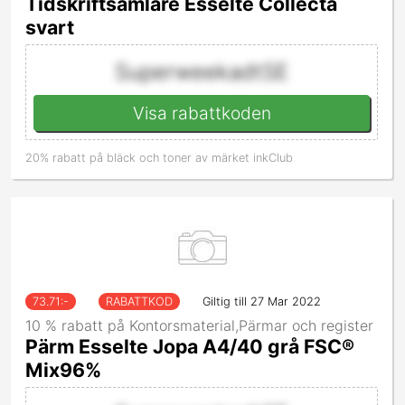
Tidskriftsamlare Esselte Collecta
svart
SuperweekadtSE
Visa rabattkoden
20% rabatt på bläck och toner av märket inkClub
73.71
:-
RABATTKOD
Giltig till 27 Mar 2022
10 % rabatt på Kontorsmaterial,Pärmar och register
Pärm Esselte Jopa A4/40 grå FSC®
Mix96%