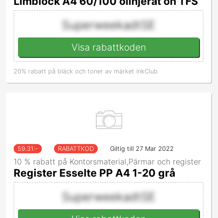
Limblock A4 60/100 olinjerat oh TFS
SuperweekadtSE
Visa rabattkoden
20% rabatt på bläck och toner av märket inkClub
59.31
:-
RABATTKOD
Giltig till 27 Mar 2022
10 % rabatt på Kontorsmaterial,Pärmar och register
Register Esselte PP A4 1-20 grå
SuperweekadtSE