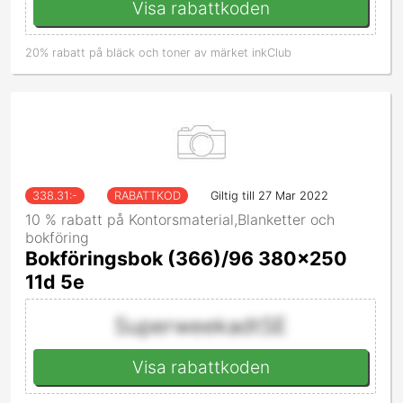
Visa rabattkoden
20% rabatt på bläck och toner av märket inkClub
338.31
:-
RABATTKOD
Giltig till 27 Mar 2022
10 % rabatt på Kontorsmaterial,Blanketter och
bokföring
Bokföringsbok (366)/96 380x250
11d 5e
SuperweekadtSE
Visa rabattkoden