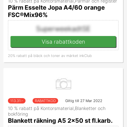
10 % rabatt på Kontorsmaterial,Pärmar och register
Pärm Esselte Jopa A4/60 orange
FSC®Mix96%
SuperweekadtSE
Visa rabattkoden
20% rabatt på bläck och toner av märket inkClub
113.31
:-
RABATTKOD
Giltig till 27 Mar 2022
10 % rabatt på Kontorsmaterial,Blanketter och
bokföring
Blankett räkning A5 2x50 st fl.karb.