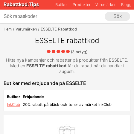
Rabattkod.Tips
Butiker
Produkter
Varumärken
Blogg
Sök
Hem
Varumärken
ESSELTE Rabattkod
ESSELTE rabattkod
(
3
betyg)
Hitta nya kampanjer och rabatter på produkter från ESSELTE.
Med en
ESSELTE rabattkod
får du rabatt när du handlar i
augusti.
Butiker med erbjudande på ESSELTE
Butiker
Erbjudande
InkClub
20% rabatt på bläck och toner av märket inkClub