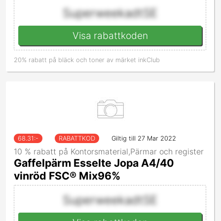
SuperweekadtSE
Visa rabattkoden
20% rabatt på bläck och toner av märket inkClub
68.31
:-
RABATTKOD
Giltig till 27 Mar 2022
10 % rabatt på Kontorsmaterial,Pärmar och register
Gaffelpärm Esselte Jopa A4/40
vinröd FSC® Mix96%
SuperweekadtSE