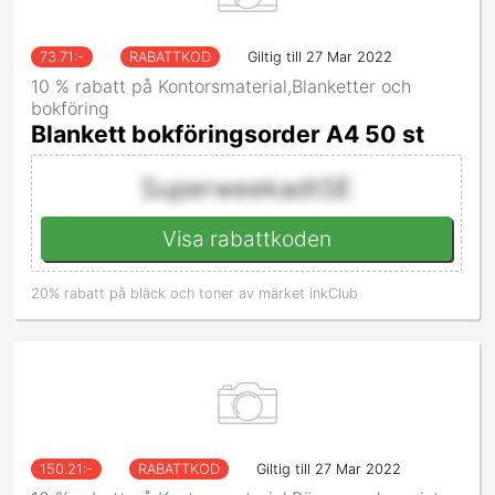
73.71
:-
RABATTKOD
Giltig till 27 Mar 2022
10 % rabatt på Kontorsmaterial,Blanketter och
bokföring
Blankett bokföringsorder A4 50 st
SuperweekadtSE
Visa rabattkoden
20% rabatt på bläck och toner av märket inkClub
150.21
:-
RABATTKOD
Giltig till 27 Mar 2022