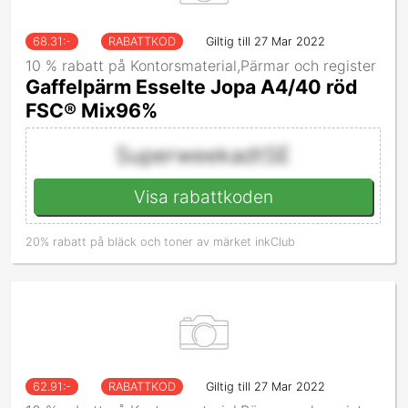
68.31
:-
RABATTKOD
Giltig till 27 Mar 2022
10 % rabatt på Kontorsmaterial,Pärmar och register
Gaffelpärm Esselte Jopa A4/40 röd
FSC® Mix96%
SuperweekadtSE
Visa rabattkoden
20% rabatt på bläck och toner av märket inkClub
62.91
:-
RABATTKOD
Giltig till 27 Mar 2022