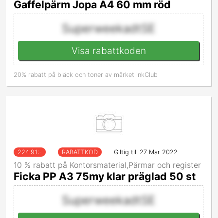
Gaffelpärm Jopa A4 60 mm röd
SuperweekadtSE
Visa rabattkoden
20% rabatt på bläck och toner av märket inkClub
224.91
:-
RABATTKOD
Giltig till 27 Mar 2022
10 % rabatt på Kontorsmaterial,Pärmar och register
Ficka PP A3 75my klar präglad 50 st
SuperweekadtSE