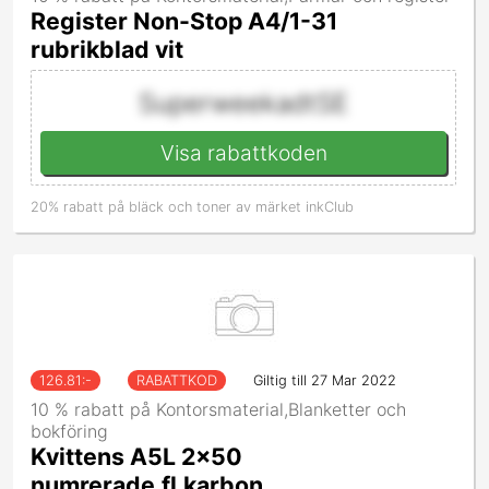
Register Non-Stop A4/1-31
rubrikblad vit
SuperweekadtSE
Visa rabattkoden
20% rabatt på bläck och toner av märket inkClub
126.81
:-
RABATTKOD
Giltig till 27 Mar 2022
10 % rabatt på Kontorsmaterial,Blanketter och
bokföring
Kvittens A5L 2x50
numrerade.fl.karbon