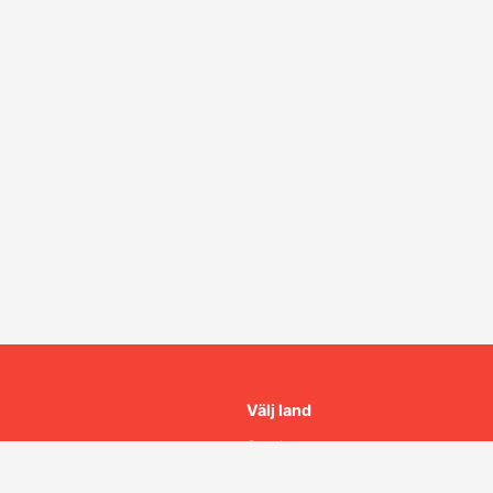
Välj land
Sverige
cy
Norge