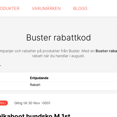
RODUKTER
VARUMÄRKEN
BLOGG
Buster rabattkod
ampanjer och rabatter på produkter från Buster. Med en
Buster rab
rabatt när du handlar i augusti.
r
Erbjudande
Rabatt
ANJ
Giltig till 30 Nov -0001
kaboot hundsko M 1st