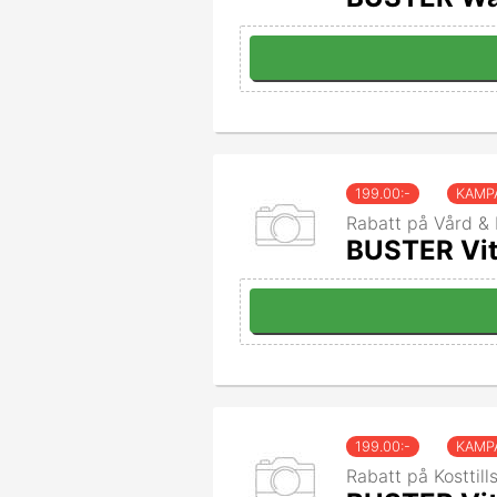
199.00
:-
KAMP
Rabatt på Vård & 
BUSTER Vit
199.00
:-
KAMP
Rabatt på Kosttill