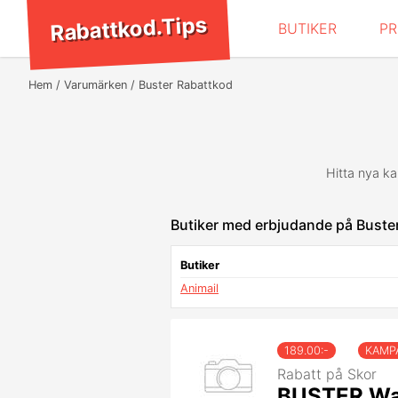
Rabattkod.Tips
BUTIKER
P
Hem
Varumärken
Buster Rabattkod
Hitta nya k
Butiker med erbjudande på Buste
Butiker
Animail
189.00
:-
KAMP
Rabatt på Skor
BUSTER Wal