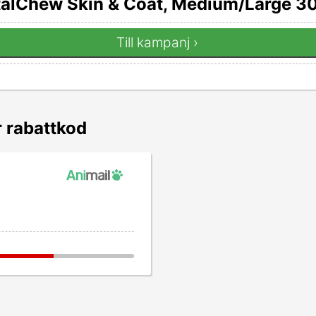
alChew Skin & Coat, Medium/Large 30
Till kampanj ›
r rabattkod