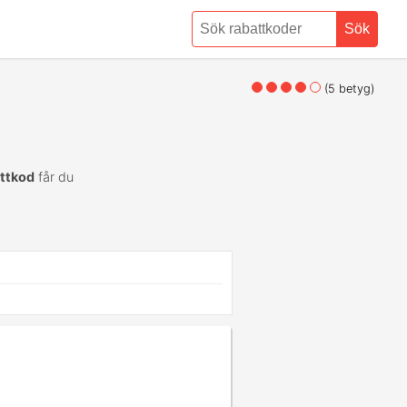
Sök
(
5
betyg)
attkod
får du