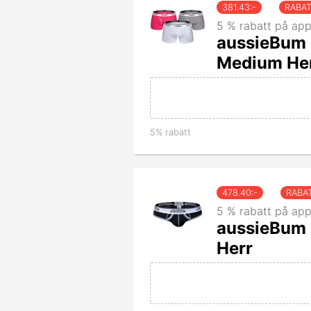
381.43
:-
RABA
5 % rabatt på app
aussieBum 
Medium He
5% rabatt
478.40
:-
RABA
5 % rabatt på app
aussieBum K
Herr