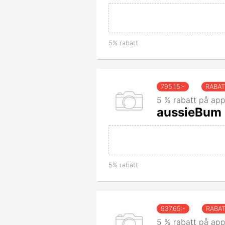
5% rabatt
795.15
:-
RABA
5 % rabatt på app
aussieBum 
5% rabatt
937.65
:-
RABA
5 % rabatt på app