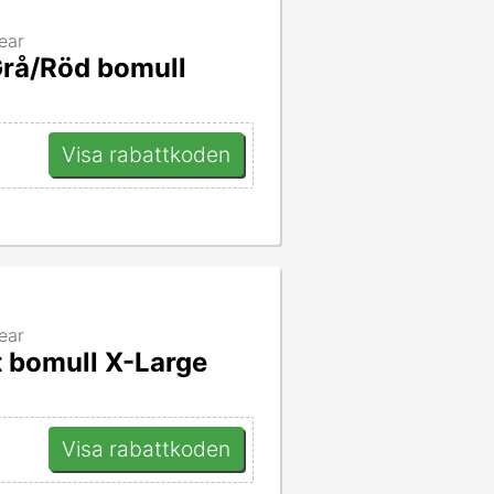
ear
Grå/Röd bomull
Visa rabattkoden
ear
t bomull X-Large
Visa rabattkoden