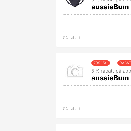
aussieBum 
5% rabatt
795.15
:-
RABA
5 % rabatt på app
aussieBum 
5% rabatt