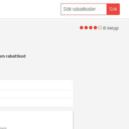
Sök
(
5
betyg)
um rabattkod
raps