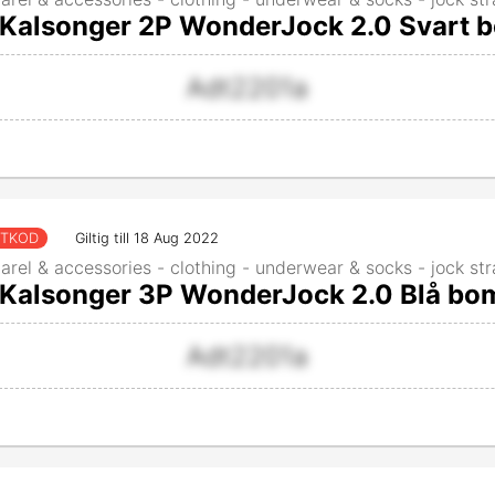
Kalsonger 2P WonderJock 2.0 Svart 
Adt2201a
TTKOD
Giltig till 18 Aug 2022
arel & accessories - clothing - underwear & socks - jock st
Kalsonger 3P WonderJock 2.0 Blå bo
Adt2201a