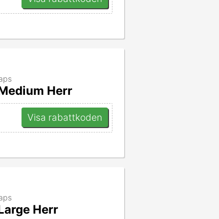
raps
 Medium Herr
Visa rabattkoden
raps
Large Herr