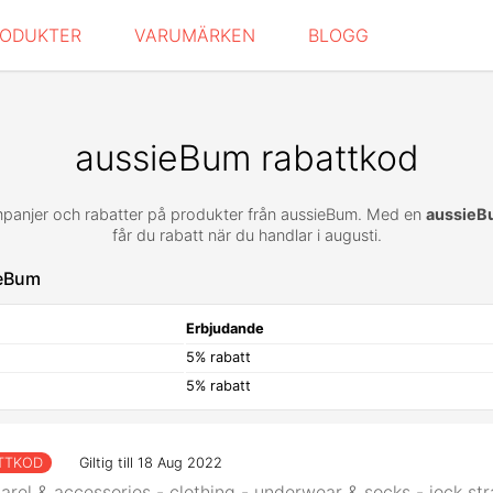
RODUKTER
VARUMÄRKEN
BLOGG
aussieBum rabattkod
mpanjer och rabatter på produkter från aussieBum. Med en
aussieB
får du rabatt när du handlar i augusti.
ieBum
Erbjudande
5% rabatt
5% rabatt
TTKOD
Giltig till 18 Aug 2022
arel & accessories - clothing - underwear & socks - jock st