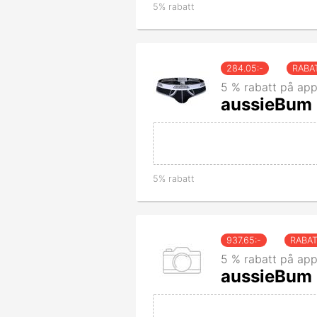
5% rabatt
284.05
:-
RABA
5 % rabatt på app
aussieBum K
5% rabatt
937.65
:-
RABA
5 % rabatt på app
aussieBum 