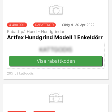
4 490.00
:-
RABATTKOD
Giltig till 30 Apr 2022
Rabatt på Hund - Hundgrindar
Artfex Hundgrind Modell 1 Enkeldörr
KATTGODIS
Visa rabattkoden
20% på kattgodis