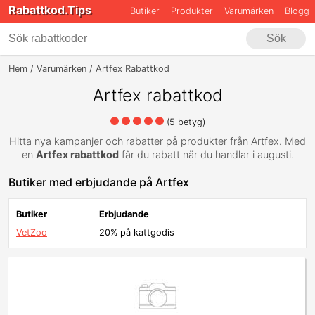
Rabattkod.Tips
Butiker
Produkter
Varumärken
Blogg
Sök
Hem
Varumärken
Artfex Rabattkod
Artfex rabattkod
(
5
betyg)
Hitta nya kampanjer och rabatter på produkter från Artfex. Med
en
Artfex rabattkod
får du rabatt när du handlar i augusti.
Butiker med erbjudande på Artfex
Butiker
Erbjudande
VetZoo
20% på kattgodis