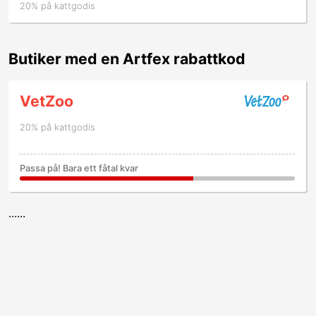
20% på kattgodis
Butiker med en Artfex rabattkod
VetZoo
20% på kattgodis
Passa på! Bara ett fåtal kvar
......