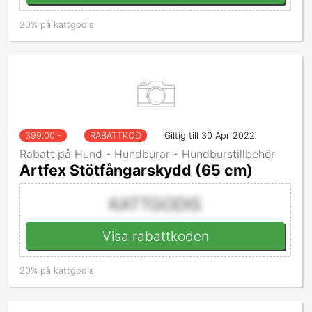
20% på kattgodis
399.00
:-
RABATTKOD
Giltig till 30 Apr 2022
Rabatt på Hund - Hundburar - Hundburstillbehör
Artfex Stötfångarskydd (65 cm)
KATTGODIS
Visa rabattkoden
20% på kattgodis