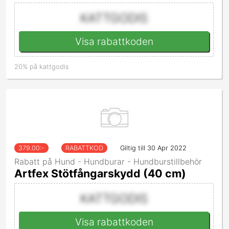
KATTGODIS
Visa rabattkoden
20% på kattgodis
379.00
:-
RABATTKOD
Giltig till 30 Apr 2022
Rabatt på Hund - Hundburar - Hundburstillbehör
Artfex Stötfångarskydd (40 cm)
KATTGODIS
Visa rabattkoden