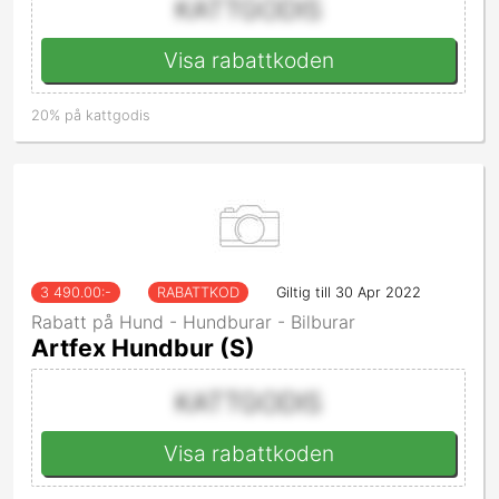
KATTGODIS
Visa rabattkoden
20% på kattgodis
3 490.00
:-
RABATTKOD
Giltig till 30 Apr 2022
Rabatt på Hund - Hundburar - Bilburar
Artfex Hundbur (S)
KATTGODIS
Visa rabattkoden