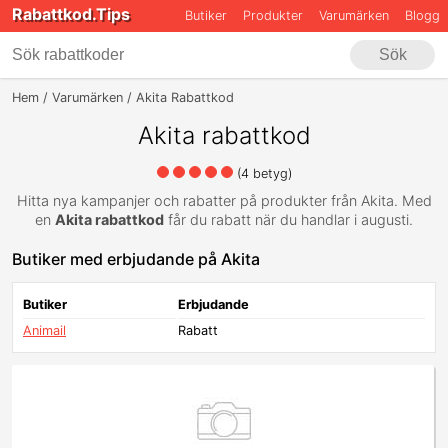
Rabattkod.Tips
Butiker
Produkter
Varumärken
Blogg
Sök
Hem
Varumärken
Akita Rabattkod
Akita rabattkod
(
4
betyg)
Hitta nya kampanjer och rabatter på produkter från Akita. Med
en
Akita rabattkod
får du rabatt när du handlar i augusti.
Butiker med erbjudande på Akita
Butiker
Erbjudande
Animail
Rabatt