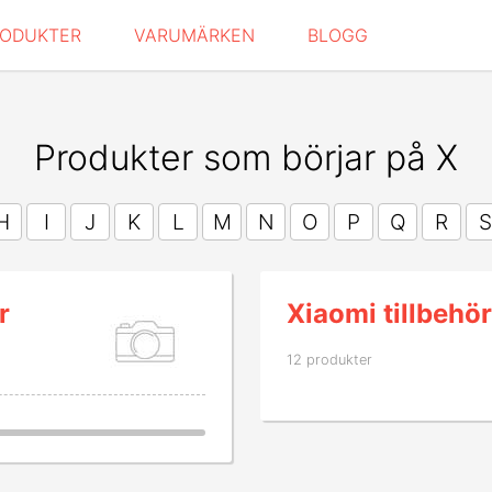
RODUKTER
VARUMÄRKEN
BLOGG
Produkter som börjar på X
H
I
J
K
L
M
N
O
P
Q
R
S
r
Xiaomi tillbehö
12 produkter