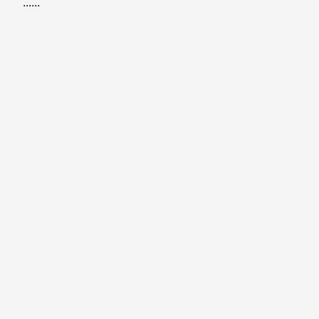
......