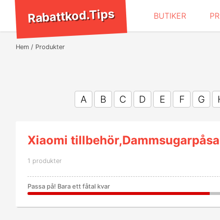
Rabattkod.Tips
BUTIKER
P
Hem
Produkter
A
B
C
D
E
F
G
Xiaomi tillbehör,Dammsugarpåsa
1 produkter
Passa på! Bara ett fåtal kvar