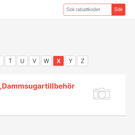
Sök
T
U
V
W
X
Y
Z
r,Dammsugartillbehör