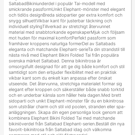
SaltabadBikiniunderdel i populär Tai-modell med
smickrande passformUnikt Elephant-mönster med elegant
och tidlös designBreda sidopartier ger extra komfort och
snygg silhuettVikbar kant för justerbar täckning och
individuell stylingTillverkad av stretchigt återvunnet
material med snabbtorkande egenskaperMjuk och följsam
mot huden för maximal komfortPerfekt passform som
framhäver kroppens naturliga formerDel av Saltabads
eleganta och matchande Elephant-serieTa din strandstil till
nästa nivå med Elephant Bikini Folded Tai från populära
svenska märket Saltabad. Denna bikinitrosa är
omsorgsfullt designad för att ge dig både komfort och stil
samtidigt som den erbjuder flexibilitet med en praktisk
vikbar kant som du enkelt kan anpassa efter önskat
utseende. Det återvunna, stretchiga materialet formar sig
elegant efter kroppen och säkerställer både snabb torktid
och en underbar känsla som håller hela dagen.Med brett
sidoparti och unikt Elephant-mönster får du en bikinitrosa
som utstrålar charm och stil vid poolen, stranden eller spa-
anläggningen. Skapa din egen personliga look genom att
kombinera Elephant Bikini Folded Tai med matchande
bikiniöverdel från Saltabad Elephant-serien.Beställ din nya
favorit-bikinitrosa från Saltabad idag och välkomna