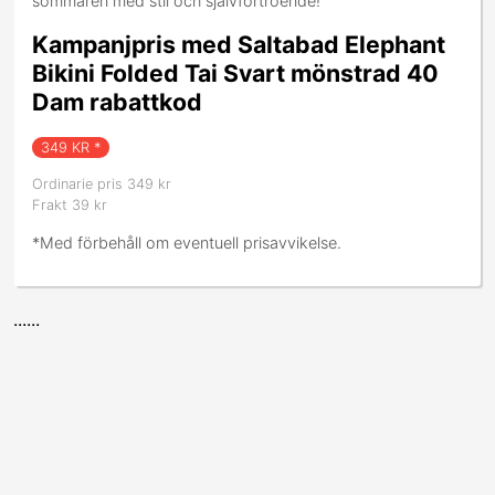
sommaren med stil och självförtroende!
Kampanjpris med Saltabad Elephant
Bikini Folded Tai Svart mönstrad 40
Dam rabattkod
349
KR *
Ordinarie pris 349 kr
Frakt 39 kr
*Med förbehåll om eventuell prisavvikelse.
......