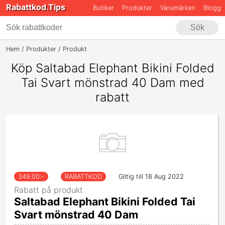
Rabattkod.Tips
Butiker
Produkter
Varumärken
Blogg
Sök
Hem
Produkter
Produkt
Saltabad Elephant Bikini Folded Tai Svart
Köp Saltabad Elephant Bikini Folded
Tai Svart mönstrad 40 Dam med
rabatt
349.00
:-
RABATTKOD
Giltig till 18 Aug 2022
Rabatt på produkt
Saltabad Elephant Bikini Folded Tai
Svart mönstrad 40 Dam