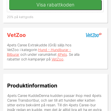
Visa rabattkoden
20% på kattgodis
VetZoo
4pets Caree Extrakudde (Grå)
säljs hos
VetZoo i kategorin
Hund - Hundburar -
Bilburar
och under varumärket
4Pets
. Se alla
rabatter och kampanjer på
VetZoo
.
Produktinformation
4pets Caree KuddeDenna kudden passar ihop med 4pets
Caree Transbortbur, och ser till att hunden eller katten
sitter extra bekvämt på resan. Till din 4pets Caree-bur
ingår redan en kudde, men det är alltid bra att ha en extra