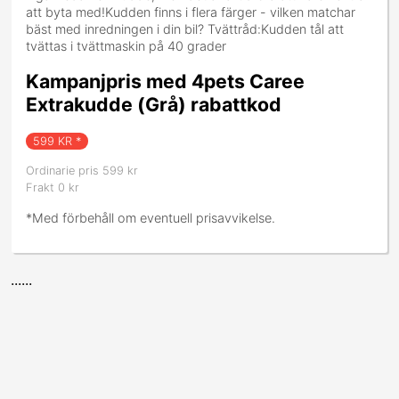
att byta med!Kudden finns i flera färger - vilken matchar
bäst med inredningen i din bil? Tvättråd:Kudden tål att
tvättas i tvättmaskin på 40 grader
Kampanjpris med 4pets Caree
Extrakudde (Grå) rabattkod
599
KR *
Ordinarie pris 599 kr
Frakt 0 kr
*Med förbehåll om eventuell prisavvikelse.
......