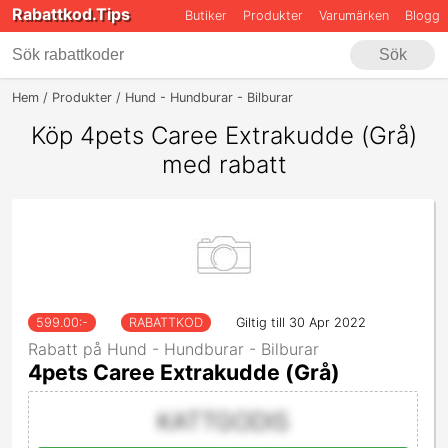
Rabattkod.Tips
Butiker
Produkter
Varumärken
Blogg
Sök
Hem
Produkter
Hund - Hundburar - Bilburar
4pets Caree Extrakudd
Köp 4pets Caree Extrakudde (Grå)
med rabatt
599.00
:-
RABATTKOD
Giltig till 30 Apr 2022
Rabatt på Hund - Hundburar - Bilburar
4pets Caree Extrakudde (Grå)
KATTGODIS