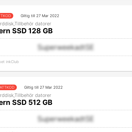
TTKOD
Giltig till 27 Mar 2022
rddisk,Tillbehör datorer
tern SSD 128 GB
SuperweekadtSE
ket inkClub
ATTKOD
Giltig till 27 Mar 2022
rddisk,Tillbehör datorer
tern SSD 512 GB
SuperweekadtSE