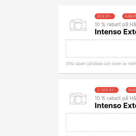
809.91
:-
RABA
10 % rabatt på Hå
Intenso Ex
20% rabatt på bläck och toner av mär
2 069.91
:-
RAB
10 % rabatt på Hå
Intenso Ex