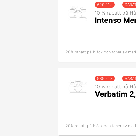
629.91
:-
RABA
10 % rabatt på Hå
Intenso Me
20% rabatt på bläck och toner av mär
989.91
:-
RABA
10 % rabatt på Hå
Verbatim 2,
20% rabatt på bläck och toner av mär