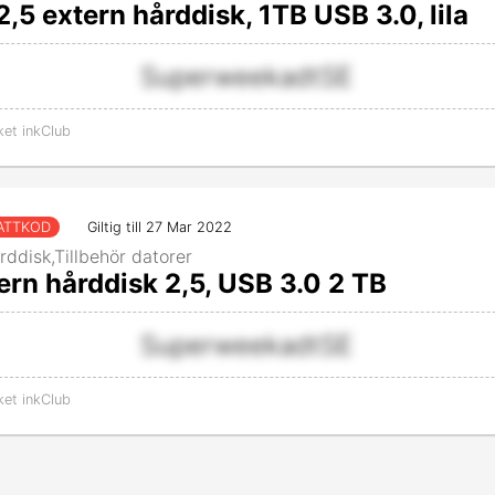
,5 extern hårddisk, 1TB USB 3.0, lila
SuperweekadtSE
ket inkClub
ATTKOD
Giltig till 27 Mar 2022
rddisk,Tillbehör datorer
ern hårddisk 2,5, USB 3.0 2 TB
SuperweekadtSE
ket inkClub