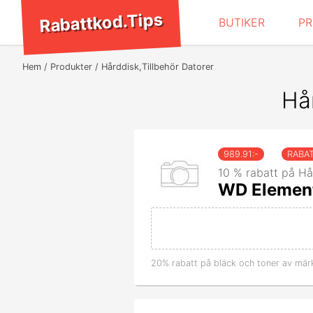
Rabattkod.Tips
BUTIKER
P
Hem
Produkter
Hårddisk,Tillbehör Datorer
Hår
989.91
:-
RABA
10 % rabatt på Hå
WD Element
20% rabatt på bläck och toner av mär