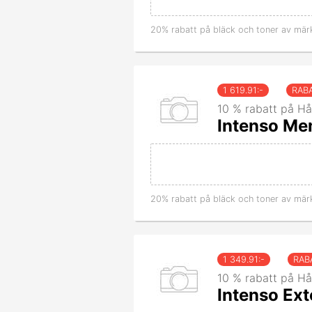
20% rabatt på bläck och toner av mär
1 619.91
:-
RAB
10 % rabatt på Hå
Intenso Me
20% rabatt på bläck och toner av mär
1 349.91
:-
RAB
10 % rabatt på Hå
Intenso Ex