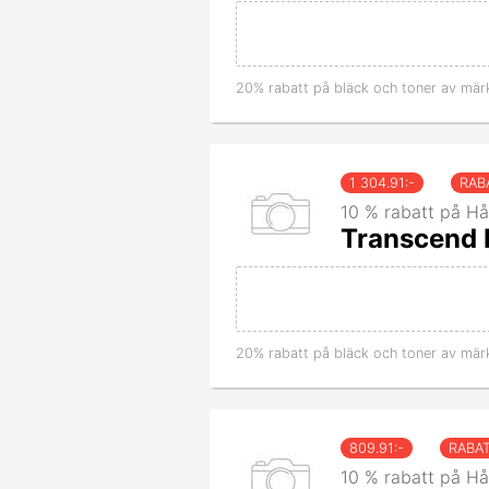
20% rabatt på bläck och toner av mär
1 304.91
:-
RAB
10 % rabatt på Hå
Transcend 
20% rabatt på bläck och toner av mär
809.91
:-
RABA
10 % rabatt på Hå