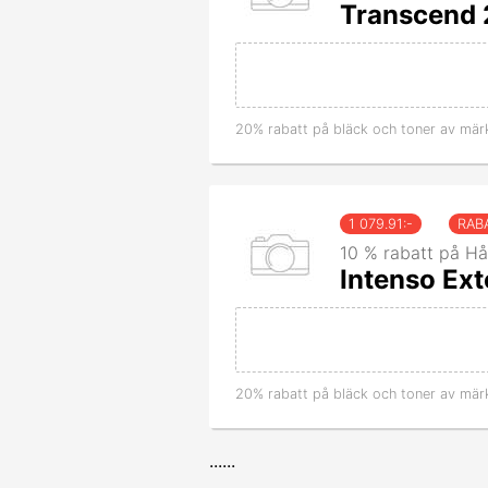
Transcend 2
20% rabatt på bläck och toner av mär
1 079.91
:-
RAB
10 % rabatt på Hå
Intenso Ext
20% rabatt på bläck och toner av mär
......