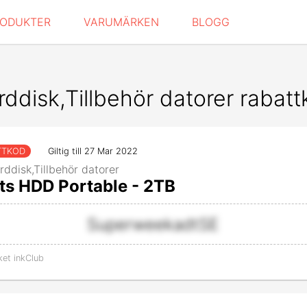
RODUKTER
VARUMÄRKEN
BLOGG
ddisk,Tillbehör datorer rabat
TTKOD
Giltig till 27 Mar 2022
rddisk,Tillbehör datorer
s HDD Portable - 2TB
SuperweekadtSE
ket inkClub