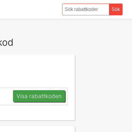
Sök
tkod
Visa rabattkoden