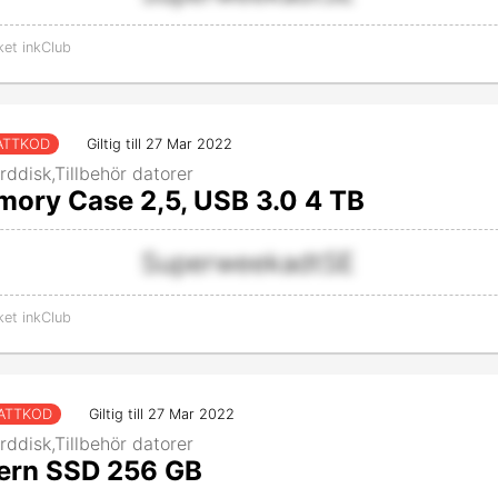
ket inkClub
ATTKOD
Giltig till 27 Mar 2022
rddisk,Tillbehör datorer
mory Case 2,5, USB 3.0 4 TB
SuperweekadtSE
ket inkClub
ATTKOD
Giltig till 27 Mar 2022
rddisk,Tillbehör datorer
tern SSD 256 GB