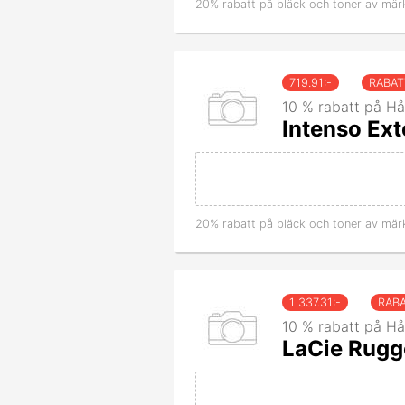
20% rabatt på bläck och toner av mär
719.91
:-
RABA
10 % rabatt på Hå
Intenso Ext
20% rabatt på bläck och toner av mär
1 337.31
:-
RAB
10 % rabatt på Hå
LaCie Rugg