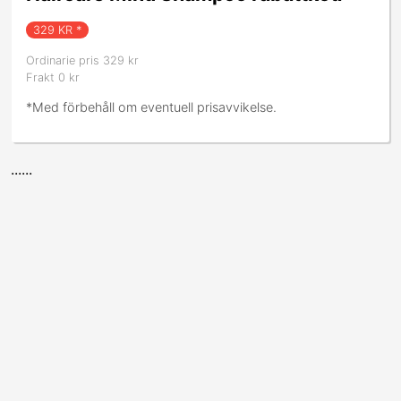
329
KR *
Ordinarie pris 329 kr
Frakt 0 kr
*Med förbehåll om eventuell prisavvikelse.
......