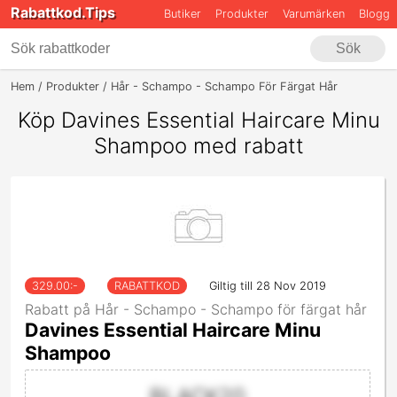
Rabattkod.Tips
Butiker
Produkter
Varumärken
Blogg
Sök
Hem
Produkter
Hår - Schampo - Schampo För Färgat Hår
Davines 
Köp Davines Essential Haircare Minu
Shampoo med rabatt
329.00
:-
RABATTKOD
Giltig till 28 Nov 2019
Rabatt på Hår - Schampo - Schampo för färgat hår
Davines Essential Haircare Minu
Shampoo
BLACK20