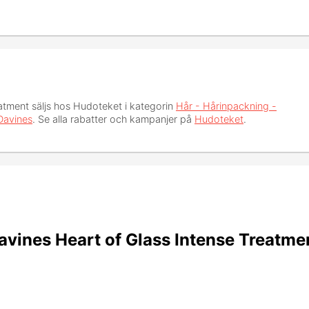
eatment
säljs hos Hudoteket i kategorin
Hår - Hårinpackning -
Davines
. Se alla rabatter och kampanjer på
Hudoteket
.
vines Heart of Glass Intense Treatme