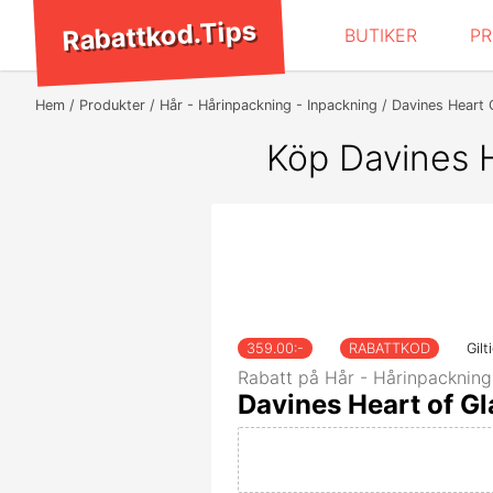
Rabattkod.Tips
BUTIKER
P
Hem
Produkter
Hår - Hårinpackning - Inpackning
Davines Heart 
Köp Davines H
359.00
:-
RABATTKOD
Gilt
Rabatt på Hår - Hårinpackning
Davines Heart of Gl