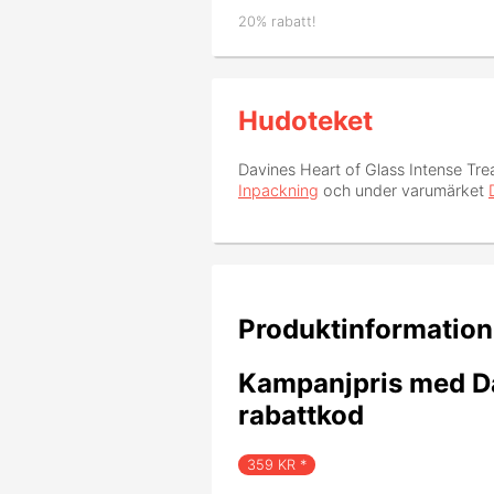
20% rabatt!
Hudoteket
Davines Heart of Glass Intense Tr
Inpackning
och under varumärket
Produktinformation
Kampanjpris med Da
rabattkod
359
KR *