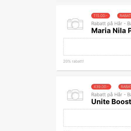
115.00
:-
RABA
Rabatt på Hår - B
Maria Nila
20% rabatt!
439.00
:-
RABA
Rabatt på Hår - B
Unite Boos