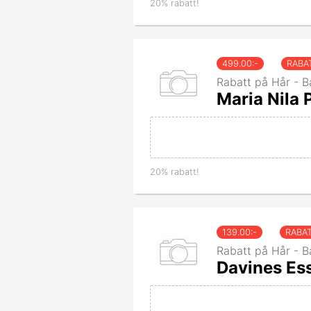
20% rabatt!
499.00
:-
RABA
Rabatt på Hår - B
Maria Nila
20% rabatt!
139.00
:-
RABA
Rabatt på Hår - B
Davines Ess