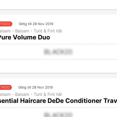
TTKOD
Giltig till 28 Nov 2019
alsam - Balsam - Tunt & Fint hår
 Pure Volume Duo
BLACK20
TTKOD
Giltig till 28 Nov 2019
alsam - Balsam - Tunt & Fint hår
ential Haircare DeDe Conditioner Trav
BLACK20