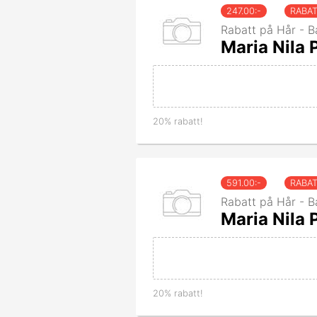
247.00
:-
RABA
Rabatt på Hår - B
Maria Nila
20% rabatt!
591.00
:-
RABA
Rabatt på Hår - B
Maria Nila
20% rabatt!