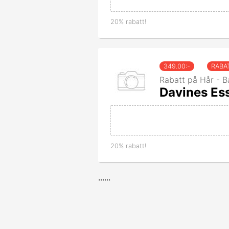
20% rabatt!
349.00
:-
RABA
Rabatt på Hår - B
Davines Ess
20% rabatt!
......