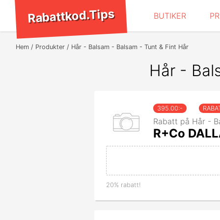
Rabattkod.Tips
BUTIKER
P
Hem
Produkter
Hår - Balsam - Balsam - Tunt & Fint Hår
Hår - Bal
395.00
:-
RABA
Rabatt på Hår - B
R+Co DALLA
20% rabatt!