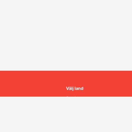
Välj land
Sverige
cy
Norge
Danmark
ant
Finland