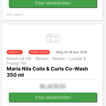
Visa rabattkoden
20% rabatt!
268.00
:-
RABATTKOD
Giltig till 28 Nov 2019
Rabatt på Hår - Balsam - Balsam - Lockigt &
Frissigt hår
Maria Nila Coils & Curls Co-Wash
350 ml
BLACK20
Visa rabattkoden