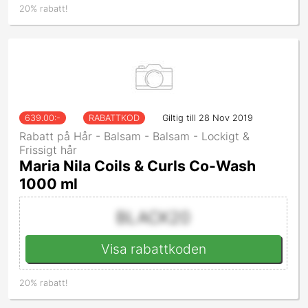
20% rabatt!
639.00
:-
RABATTKOD
Giltig till 28 Nov 2019
Rabatt på Hår - Balsam - Balsam - Lockigt &
Frissigt hår
Maria Nila Coils & Curls Co-Wash
1000 ml
BLACK20
Visa rabattkoden
20% rabatt!