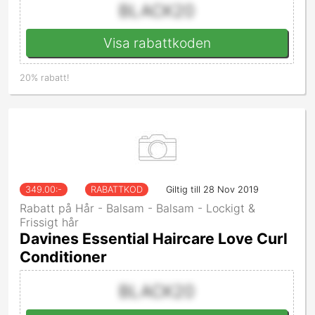
BLACK20
Visa rabattkoden
20% rabatt!
349.00
:-
RABATTKOD
Giltig till 28 Nov 2019
Rabatt på Hår - Balsam - Balsam - Lockigt &
Frissigt hår
Davines Essential Haircare Love Curl
Conditioner
BLACK20