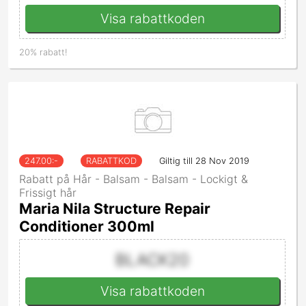
Visa rabattkoden
20% rabatt!
247.00
:-
RABATTKOD
Giltig till 28 Nov 2019
Rabatt på Hår - Balsam - Balsam - Lockigt &
Frissigt hår
Maria Nila Structure Repair
Conditioner 300ml
BLACK20
Visa rabattkoden