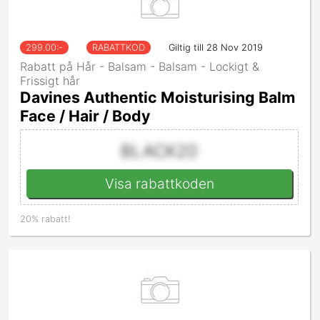
299.00
:-
RABATTKOD
Giltig till 28 Nov 2019
Rabatt på Hår - Balsam - Balsam - Lockigt &
Frissigt hår
Davines Authentic Moisturising Balm
Face / Hair / Body
BLACK20
Visa rabattkoden
20% rabatt!