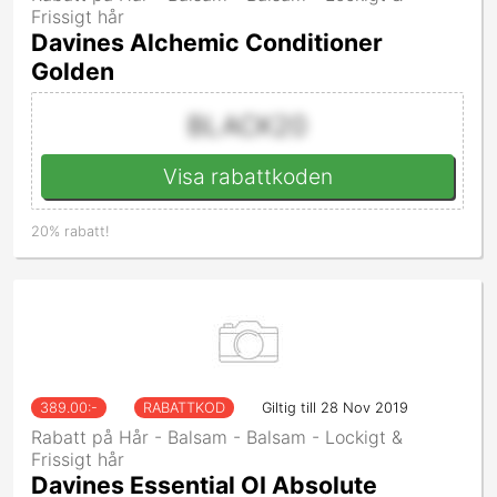
Frissigt hår
Davines Alchemic Conditioner
Golden
BLACK20
Visa rabattkoden
20% rabatt!
389.00
:-
RABATTKOD
Giltig till 28 Nov 2019
Rabatt på Hår - Balsam - Balsam - Lockigt &
Frissigt hår
Davines Essential OI Absolute