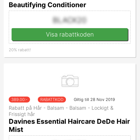
Beautifying Conditioner
BLACK20
Visa rabattkoden
20% rabatt!
389.00
:-
RABATTKOD
Giltig till 28 Nov 2019
Rabatt på Hår - Balsam - Balsam - Lockigt &
Frissigt hår
Davines Essential Haircare DeDe Hair
Mist