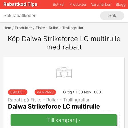
Rabattkod.Tips
Butiker
Produkter
Varumärken
Blogg
Sök
Hem
Produkter
Fiske - Rullar - Trollingrullar
Daiwa Strikeforce LC Mu
Köp Daiwa Strikeforce LC multirulle
med rabatt
699.00
:-
KAMPANJ
Giltig till 30 Nov -0001
Rabatt på Fiske - Rullar - Trollingrullar
Daiwa Strikeforce LC multirulle
Till kampanj ›