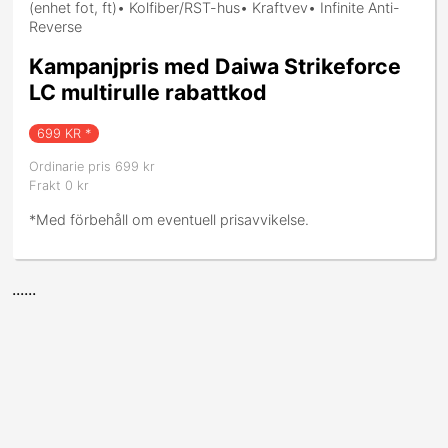
(enhet fot, ft)• Kolfiber/RST-hus• Kraftvev• Infinite Anti-
Reverse
Kampanjpris med Daiwa Strikeforce
LC multirulle rabattkod
699
KR *
Ordinarie pris 699 kr
Frakt 0 kr
*Med förbehåll om eventuell prisavvikelse.
......