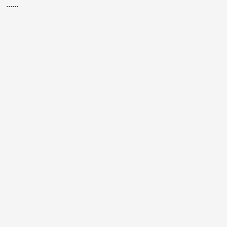
......