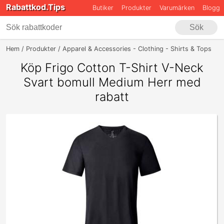
Rabattkod.Tips
Butiker
Produkter
Varumärken
Blogg
Sök
Hem
Produkter
Apparel & Accessories - Clothing - Shirts & Tops
F
Köp Frigo Cotton T-Shirt V-Neck
Svart bomull Medium Herr med
rabatt