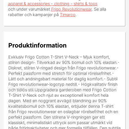
apparel & accessories - clothing - shirts & tops
och under varumärket
Frigo Revolutionwear
. Se alla
rabatter och kampanjer på
Timarco
.
Produktinformation
Exklusiv Frigo Cotton T-Shirt V-Neck – Mjuk komfort,
stilren design- Tillverkad av 90% bomull och 10% elastan.-
Diskret, stilren V-ringad design från Frigo revolutionwear.-
Perfekt passform med stretch för optimal rörelsefrihet.-
Lätt och andningsbart material för daglig komfort.- Subtil
Frigo revolutionwear-logotyp nedtill.- Högkvalitativ finish
och tidlös stil.Uppgradera garderoben med Frigo Cotton
T-Shirt V-Neck och njut av exceptionell komfort hela
dagen. Med en noggrant avvägd blandning av 90%
kvalitetsbomull och 10% elastan, erbjuder denna T-shirt
från Frigo revolutionwear en oslagbar rörelsefrihet och en
perfekt passform. Den stilrena V-ringningen ger ett
klassiskt, minimalistiskt uttryck som passar utmärkt vid
både fritidsaktiviteter och mer formella tillfällen. Den subtila