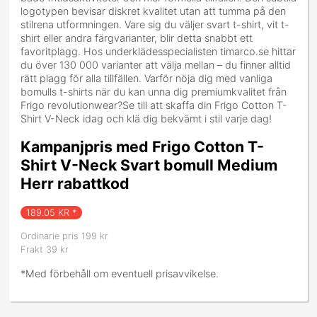
logotypen bevisar diskret kvalitet utan att tumma på den
stilrena utformningen. Vare sig du väljer svart t-shirt, vit t-
shirt eller andra färgvarianter, blir detta snabbt ett
favoritplagg. Hos underklädesspecialisten timarco.se hittar
du över 130 000 varianter att välja mellan – du finner alltid
rätt plagg för alla tillfällen. Varför nöja dig med vanliga
bomulls t-shirts när du kan unna dig premiumkvalitet från
Frigo revolutionwear?Se till att skaffa din Frigo Cotton T-
Shirt V-Neck idag och klä dig bekvämt i stil varje dag!
Kampanjpris med Frigo Cotton T-
Shirt V-Neck Svart bomull Medium
Herr rabattkod
189.05
KR *
Ordinarie pris 199 kr
Frakt 39 kr
*Med förbehåll om eventuell prisavvikelse.