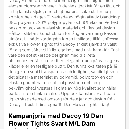
Decoy - Komfort möter stilren design Tunna tights med
elegant blomstermönster 19 deniers tjocklek för en lätt och
luftig känsla Mjukt, stretchigt material säkerställer hög
komfort hela dagen Tillverkade av högkvalitativ blandning:
68% polyamid, 23% polypropylen och 9% elastan Perfekt
passform tack vare elastiskt material och flexibel design
Hållbar, slitstark konstruktion för lång användning Passar
utmärkt till både vardagsbruk och festligare tillfällenDessa
exklusiva Flower Tights från Decoy är det självklara valet
för dig som söker stilfulla leggings med unik karaktär. Tack
vare den sofistikerade designen med diskreta
blommönster får du enkelt en elegant touch på vardagens
kläder eller en festligare outfit. Den tunna kvaliteten på 19
den ger en subtil transparens och luftighet, samtidigt som
det slitstarka materialet av polyamid, polypropylen och
elastan garanterar en optimal passform och hög
bekvämlighet.Investera i tights av hög kvalitet som håller
både stil och funktionalitet. Upptäck känslan av att bära
tights skapade med omsorg för detaljer och design från
Decoy - beställ dina egna 19 Den Flower Tights idag!
Kampanjpris med Decoy 19 Den
Flower Tights Svart M/L Dam