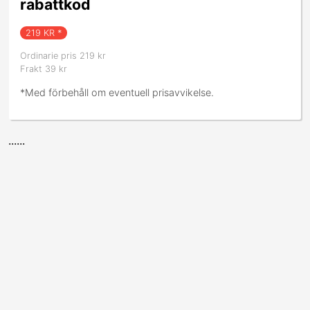
rabattkod
219
KR *
Ordinarie pris 219 kr
Frakt 39 kr
*Med förbehåll om eventuell prisavvikelse.
......