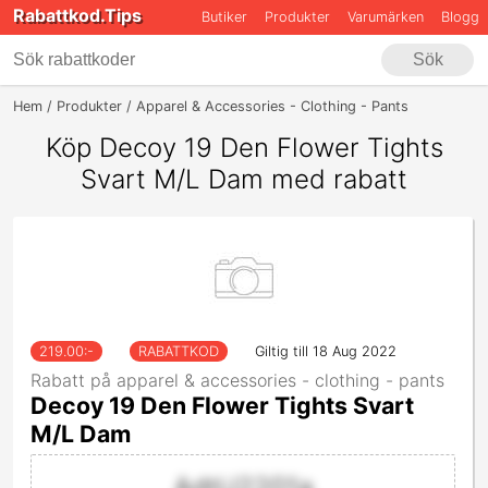
Rabattkod.Tips
Butiker
Produkter
Varumärken
Blogg
Sök
Hem
Produkter
Apparel & Accessories - Clothing - Pants
Decoy 19 
Köp Decoy 19 Den Flower Tights
Svart M/L Dam med rabatt
219.00
:-
RABATTKOD
Giltig till 18 Aug 2022
Rabatt på apparel & accessories - clothing - pants
Decoy 19 Den Flower Tights Svart
M/L Dam
AdtU2201a