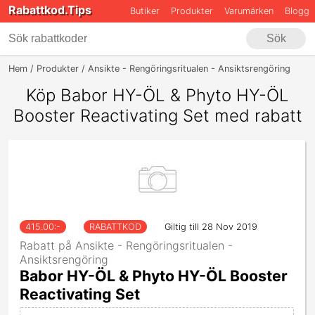
Rabattkod.Tips
Butiker
Produkter
Varumärken
Blogg
Sök
Hem
Produkter
Ansikte - Rengöringsritualen - Ansiktsrengöring
Bab
Köp Babor HY-ÖL & Phyto HY-ÖL
Booster Reactivating Set med rabatt
415.00
:-
RABATTKOD
Giltig till 28 Nov 2019
Rabatt på Ansikte - Rengöringsritualen -
Ansiktsrengöring
Babor HY-ÖL & Phyto HY-ÖL Booster
Reactivating Set