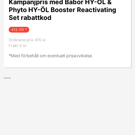
Kampanjpris med Babor HY-ÖL &
Phyto HY-ÖL Booster Reactivating
Set rabattkod
415
KR *
Ordinarie pris 415 kr
Frakt 0 kr
*Med förbehåll om eventuell prisavvikelse.
......