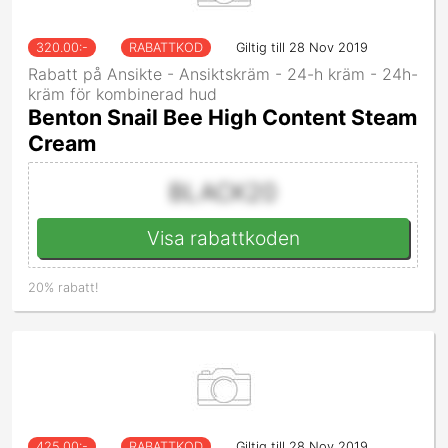
320.00
:-
RABATTKOD
Giltig till 28 Nov 2019
Rabatt på Ansikte - Ansiktskräm - 24-h kräm - 24h-
kräm för kombinerad hud
Benton Snail Bee High Content Steam
Cream
BLACK20
Visa rabattkoden
20% rabatt!
425.00
:-
RABATTKOD
Giltig till 28 Nov 2019