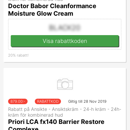
Doctor Babor Cleanformance
Moisture Glow Cream
BLACK20
Visa rabattkoden
20% rabatt!
879.00
:-
RABATTKOD
Giltig till 28 Nov 2019
Rabatt på Ansikte - Ansiktskräm - 24-h kräm - 24h-
kräm för kombinerad hud
Priori LCA fx140 Barrier Restore
Complexe