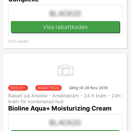
BLACK20
Visa rabattkoden
20% rabatt!
655.00
:-
RABATTKOD
Giltig till 28 Nov 2019
Rabatt på Ansikte - Ansiktskräm - 24-h kräm - 24h-
kräm för kombinerad hud
Bioline Aqua+ Moisturizing Cream
BLACK20