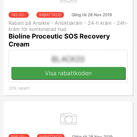
745.00
:-
RABATTKOD
Giltig till 28 Nov 2019
Rabatt på Ansikte - Ansiktskräm - 24-h kräm - 24h-
kräm för kombinerad hud
Bioline Proceutic SOS Recovery
Cream
BLACK20
Visa rabattkoden
20% rabatt!
895.00
:-
RABATTKOD
Giltig till 28 Nov 2019