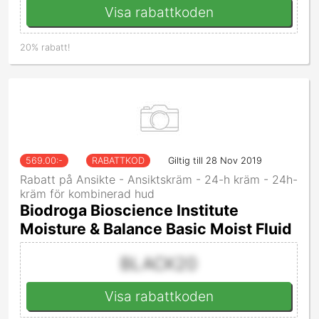
Visa rabattkoden
20% rabatt!
569.00
:-
RABATTKOD
Giltig till 28 Nov 2019
Rabatt på Ansikte - Ansiktskräm - 24-h kräm - 24h-
kräm för kombinerad hud
Biodroga Bioscience Institute
Moisture & Balance Basic Moist Fluid
BLACK20
Visa rabattkoden