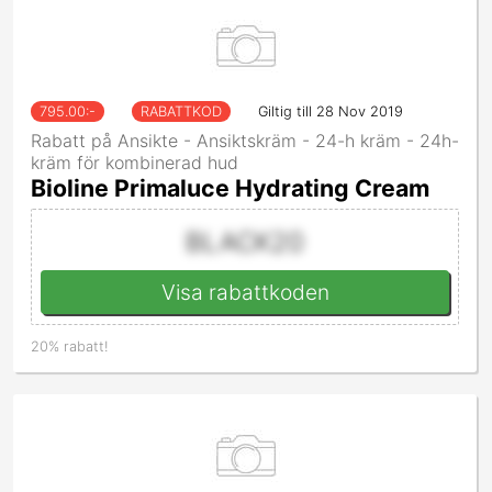
795.00
:-
RABATTKOD
Giltig till 28 Nov 2019
Rabatt på Ansikte - Ansiktskräm - 24-h kräm - 24h-
kräm för kombinerad hud
Bioline Primaluce Hydrating Cream
BLACK20
Visa rabattkoden
20% rabatt!