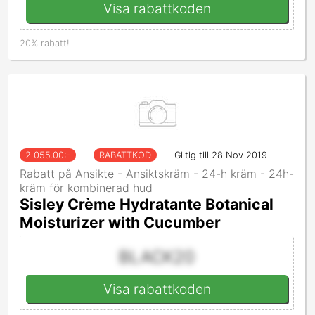
Visa rabattkoden
20% rabatt!
2 055.00
:-
RABATTKOD
Giltig till 28 Nov 2019
Rabatt på Ansikte - Ansiktskräm - 24-h kräm - 24h-
kräm för kombinerad hud
Sisley Crème Hydratante Botanical
Moisturizer with Cucumber
BLACK20
Visa rabattkoden