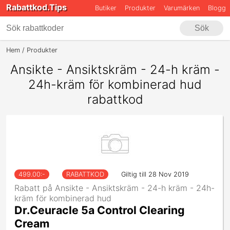
Rabattkod.Tips
Butiker
Produkter
Varumärken
Blogg
Sök
Hem
Produkter
Ansikte - Ansiktskräm - 24-H Kräm - 24h-Kräm För
Ansikte - Ansiktskräm - 24-h kräm -
24h-kräm för kombinerad hud
rabattkod
499.00
:-
RABATTKOD
Giltig till 28 Nov 2019
Rabatt på Ansikte - Ansiktskräm - 24-h kräm - 24h-
kräm för kombinerad hud
Dr.Ceuracle 5a Control Clearing
Cream