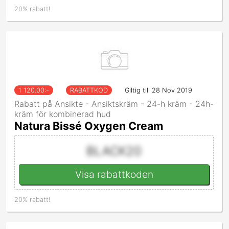
20% rabatt!
1 120.00
:-
RABATTKOD
Giltig till 28 Nov 2019
Rabatt på Ansikte - Ansiktskräm - 24-h kräm - 24h-
kräm för kombinerad hud
Natura Bissé Oxygen Cream
BLACK20
Visa rabattkoden
20% rabatt!