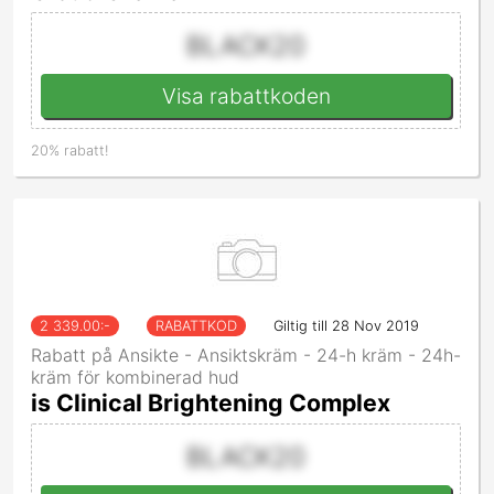
BLACK20
Visa rabattkoden
20% rabatt!
2 339.00
:-
RABATTKOD
Giltig till 28 Nov 2019
Rabatt på Ansikte - Ansiktskräm - 24-h kräm - 24h-
kräm för kombinerad hud
is Clinical Brightening Complex
BLACK20