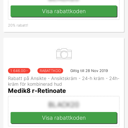
Visa rabattkoden
20% rabatt!
1 646.00
:-
RABATTKOD
Giltig till 28 Nov 2019
Rabatt på Ansikte - Ansiktskräm - 24-h kräm - 24h-
kräm för kombinerad hud
Medik8 r-Retinoate
BLACK20
Visa rabattkoden