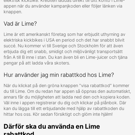
elektrisk kickbike. Krediten laddas direkt till ditt konto i Lime-
appen när du använder kampanjkoden eller följer länken via
knappen.
Vad är Lime?
Lime är ett amerikanskt företag som har erbjudit uthyrning av
elektriska kickbikes i USA en period och det har snabbt blivit
succé. Nu kommer vi till Sverige och Stockholm för att även
erbjuda dig ett snabb, smidigt och miljövänligt transportsätt
från A till B inne i stan. Du kan även bli en Lime-juicer och tjäna
pengar på att ladda våra skoters.
Hur använder jag min rabattkod hos Lime?
När du klickat på den gröna knappen "visa rabattkod" kommer
du till Lime. Om du redan har appen så öppnas den automatiskt,
annars får du möjligheten att ladda ned den och kopiera koden.
Väl inne i appen registrerar du dig och klickar på plånbok. Där
kan du lägga till ett erbjudande med hjälp av rabattkoden du
hittar hos oss. Kör sedan försiktigt och glöm inte hjälm!
Därför ska du använda en Lime
rabattkod