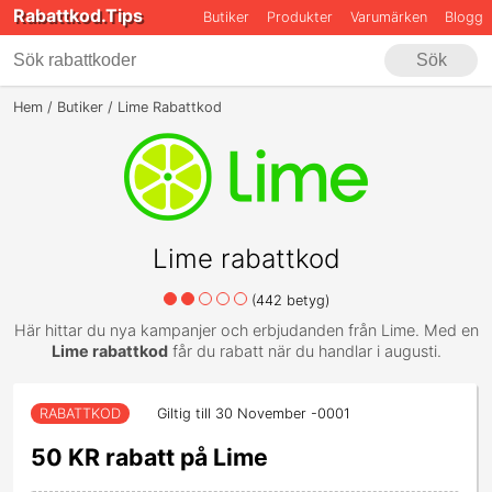
Rabattkod.Tips
Butiker
Produkter
Varumärken
Blogg
Sök
Hem
Butiker
Lime Rabattkod
Lime rabattkod
(
442
betyg)
Här hittar du nya kampanjer och erbjudanden från Lime. Med en
Lime rabattkod
får du rabatt när du handlar i augusti.
RABATTKOD
Giltig till 30 November -0001
50 KR rabatt på Lime