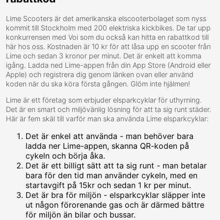
Lime Scooters är det amerikanska elscooterbolaget som nyss
kommit till Stockholm med 200 elektriska kickbikes. De tar upp
konkurrensen med Voi som du också kan hitta en rabattkod till
här hos oss. Kostnaden är 10 kr för att låsa upp en scooter från
Lime och sedan 3 kronor per minut. Det är enkelt att komma
igång. Ladda ned Lime-appen från din App Store (Android eller
Apple) och registrera dig genom länken ovan eller använd
koden när du ska köra första gången. Glöm inte hjälmen!
Lime är ett företag som erbjuder elsparkcyklar för uthyrning.
Det är en smart och miljövänlig lösning för att ta sig runt städer.
Här är fem skäl till varför man ska använda Lime elsparkcyklar:
Det är enkel att använda - man behöver bara
ladda ner Lime-appen, skanna QR-koden på
cykeln och börja åka.
Det är ett billigt sätt att ta sig runt - man betalar
bara för den tid man använder cykeln, med en
startavgift på 15kr och sedan 1 kr per minut.
Det är bra för miljön - elsparkcyklar släpper inte
ut någon förorenande gas och är därmed bättre
för miljön än bilar och bussar.