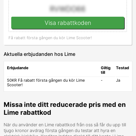
RVWDO66
Visa rabattkoden
Få rabatt första gången du kör Lime Scooter!
Aktuella erbjudanden hos Lime
Erbjudande
Giltig
Testad
till
50KR Få rabatt första gången du kör Lime
-
Ja
Scooter!
Missa inte ditt reducerade pris med en
Lime rabattkod
När du använder en Lime rabattkod från oss så får du upp till
tjugo kronor avdrag första gången du testar att hyra en