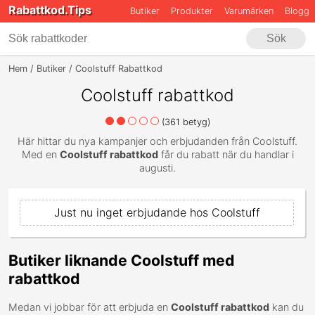
Rabattkod.Tips
Butiker
Produkter
Varumärken
Blogg
Sök
Hem
Butiker
Coolstuff Rabattkod
Coolstuff rabattkod
(
361
betyg)
Här hittar du nya kampanjer och erbjudanden från Coolstuff.
Med en
Coolstuff rabattkod
får du rabatt när du handlar i
augusti.
Just nu inget erbjudande hos Coolstuff
Butiker liknande Coolstuff med
rabattkod
Medan vi jobbar för att erbjuda en
Coolstuff rabattkod
kan du