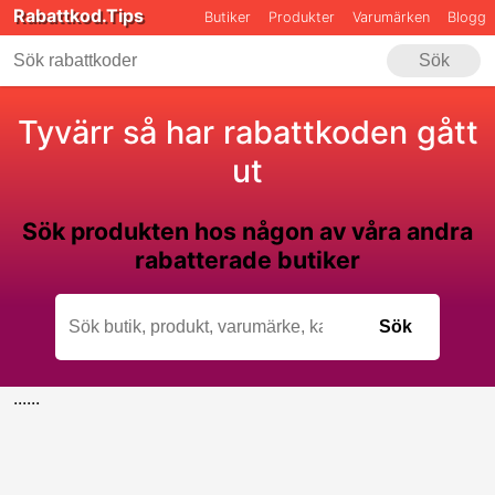
Rabattkod.Tips
Butiker
Produkter
Varumärken
Blogg
Sök
Tyvärr så har rabattkoden gått
ut
Sök produkten hos någon av våra andra
rabatterade butiker
Sök
Skriv minst 4 tecken för att påbörja sökningen
......