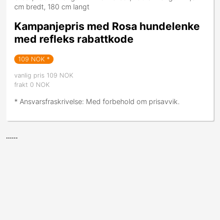
cm bredt, 180 cm langt
Kampanjepris med Rosa hundelenke
med refleks rabattkode
109
NOK *
vanlig pris 109 NOK
frakt 0 NOK
* Ansvarsfraskrivelse: Med forbehold om prisavvik.
......