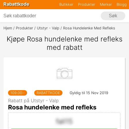
Rabattkode
Butikker
Produkter
Merker
Blogg
Søk
Hjem
Produkter
Utstyr - Valp
Rosa Hundelenke Med Refleks
Kjøpe Rosa hundelenke med refleks
med rabatt
109.00
:-
RABATTKODE
Gyldig til 15 Nov 2019
Rabatt på Utstyr - Valp
Rosa hundelenke med refleks
fall15