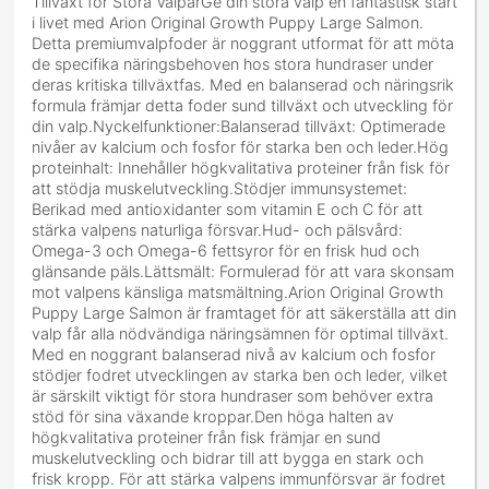
Tillväxt för Stora ValparGe din stora valp en fantastisk start
i livet med Arion Original Growth Puppy Large Salmon.
Detta premiumvalpfoder är noggrant utformat för att möta
de specifika näringsbehoven hos stora hundraser under
deras kritiska tillväxtfas. Med en balanserad och näringsrik
formula främjar detta foder sund tillväxt och utveckling för
din valp.Nyckelfunktioner:Balanserad tillväxt: Optimerade
nivåer av kalcium och fosfor för starka ben och leder.Hög
proteinhalt: Innehåller högkvalitativa proteiner från fisk för
att stödja muskelutveckling.Stödjer immunsystemet:
Berikad med antioxidanter som vitamin E och C för att
stärka valpens naturliga försvar.Hud- och pälsvård:
Omega-3 och Omega-6 fettsyror för en frisk hud och
glänsande päls.Lättsmält: Formulerad för att vara skonsam
mot valpens känsliga matsmältning.Arion Original Growth
Puppy Large Salmon är framtaget för att säkerställa att din
valp får alla nödvändiga näringsämnen för optimal tillväxt.
Med en noggrant balanserad nivå av kalcium och fosfor
stödjer fodret utvecklingen av starka ben och leder, vilket
är särskilt viktigt för stora hundraser som behöver extra
stöd för sina växande kroppar.Den höga halten av
högkvalitativa proteiner från fisk främjar en sund
muskelutveckling och bidrar till att bygga en stark och
frisk kropp. För att stärka valpens immunförsvar är fodret