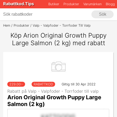
Rabattkod.Tips
Butiker
Produkter
Varumärken
Blogg
Sök
Hem
Produkter
Valp - Valpfoder - Torrfoder Till Valp
Arion Origina
Köp Arion Original Growth Puppy
Large Salmon (2 kg) med rabatt
229.00
:-
RABATTKOD
Giltig till 30 Apr 2022
Rabatt på Valp - Valpfoder - Torrfoder till valp
Arion Original Growth Puppy Large
Salmon (2 kg)
KATTGODIS