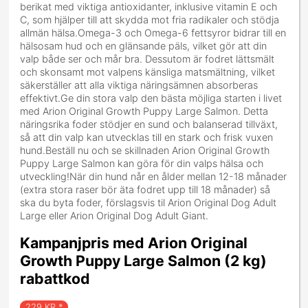
berikat med viktiga antioxidanter, inklusive vitamin E och
C, som hjälper till att skydda mot fria radikaler och stödja
allmän hälsa.Omega-3 och Omega-6 fettsyror bidrar till en
hälsosam hud och en glänsande päls, vilket gör att din
valp både ser och mår bra. Dessutom är fodret lättsmält
och skonsamt mot valpens känsliga matsmältning, vilket
säkerställer att alla viktiga näringsämnen absorberas
effektivt.Ge din stora valp den bästa möjliga starten i livet
med Arion Original Growth Puppy Large Salmon. Detta
näringsrika foder stödjer en sund och balanserad tillväxt,
så att din valp kan utvecklas till en stark och frisk vuxen
hund.Beställ nu och se skillnaden Arion Original Growth
Puppy Large Salmon kan göra för din valps hälsa och
utveckling!När din hund når en ålder mellan 12-18 månader
(extra stora raser bör äta fodret upp till 18 månader) så
ska du byta foder, förslagsvis til Arion Original Dog Adult
Large eller Arion Original Dog Adult Giant.
Kampanjpris med Arion Original
Growth Puppy Large Salmon (2 kg)
rabattkod
229
KR *