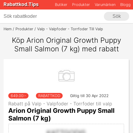
Rabattkod.Tips
Butiker
Produkter
Varumärken
Blogg
Sök
Hem
Produkter
Valp - Valpfoder - Torrfoder Till Valp
Arion Origina
Köp Arion Original Growth Puppy
Small Salmon (7 kg) med rabatt
649.00
:-
RABATTKOD
Giltig till 30 Apr 2022
Rabatt på Valp - Valpfoder - Torrfoder till valp
Arion Original Growth Puppy Small
Salmon (7 kg)
KATTGODIS