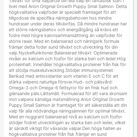
Tillväxt för Små ValparGe din lilla valp en fantastisk start i
livet med Arion Original Growth Puppy Smal Salmon. Detta
högkvalitativa valpfoder är speciellt framtaget för att
tillgodose de specifika näringsbehoven hos mindre
hundraser under deras tillväxtfas. Då mindre hundraser har
ett större näringsbehov och energiåtgång så krävs ett
fodre med högre kalorisammansättning än valpfoder för
större raser. Med en balanserad och näringsrik formula
främjar detta foder sund tillväxt och utveckling för din
valp.Nyckelfunktioner:Balanserad tillväxt: Optimerade
nivåer av kalcium och fosfor för starka ben och leder.Hög
proteinhalt: Innehåller högkvalitativa proteiner från fisk för
att stödja muskelutveckling.Stödjer immunsystemet:
Berikad med antioxidanter som vitamin E och C för att
stärka valpens naturliga försvar.Hud- och pälsvård:
Omega-3 och Omega-6 fettsyror för en frisk hud och
glänsande päls.Lättsmält: Formulerad för att vara skonsam
mot valpens känsliga matsmältning.Arion Original Growth
Puppy Small Salmon är framtaget för att säkerställa att din
valp får alla nödvändiga näringsämnen för optimal tillväxt.
Med en noggrant balanserad nivå av kalcium och fosfor
stödjer fodret utvecklingen av starka ben och leder, vilket
är särskilt viktigt för växande valpar.Den höga halten av
högkvalitativa proteiner från fisk främjar en sund