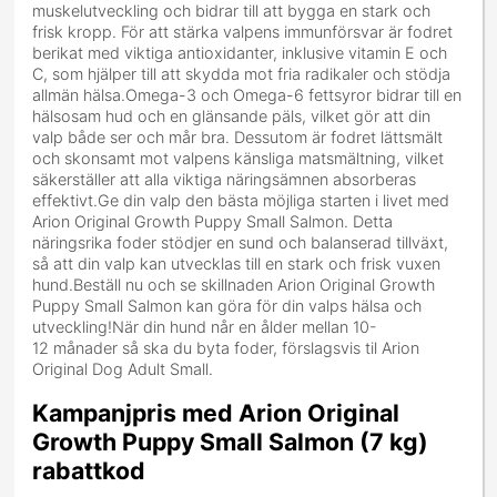
muskelutveckling och bidrar till att bygga en stark och
frisk kropp. För att stärka valpens immunförsvar är fodret
berikat med viktiga antioxidanter, inklusive vitamin E och
C, som hjälper till att skydda mot fria radikaler och stödja
allmän hälsa.Omega-3 och Omega-6 fettsyror bidrar till en
hälsosam hud och en glänsande päls, vilket gör att din
valp både ser och mår bra. Dessutom är fodret lättsmält
och skonsamt mot valpens känsliga matsmältning, vilket
säkerställer att alla viktiga näringsämnen absorberas
effektivt.Ge din valp den bästa möjliga starten i livet med
Arion Original Growth Puppy Small Salmon. Detta
näringsrika foder stödjer en sund och balanserad tillväxt,
så att din valp kan utvecklas till en stark och frisk vuxen
hund.Beställ nu och se skillnaden Arion Original Growth
Puppy Small Salmon kan göra för din valps hälsa och
utveckling!När din hund når en ålder mellan 10-
12 månader så ska du byta foder, förslagsvis til Arion
Original Dog Adult Small.
Kampanjpris med Arion Original
Growth Puppy Small Salmon (7 kg)
rabattkod