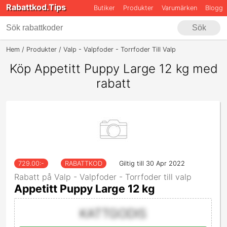
Rabattkod.Tips
Butiker
Produkter
Varumärken
Blogg
Sök
Hem
Produkter
Valp - Valpfoder - Torrfoder Till Valp
Appetitt Pupp
Köp Appetitt Puppy Large 12 kg med
rabatt
729.00
:-
RABATTKOD
Giltig till 30 Apr 2022
Rabatt på Valp - Valpfoder - Torrfoder till valp
Appetitt Puppy Large 12 kg
KATTGODIS