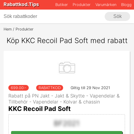
Rabattkod.Tips
Butiker
Produkter
Varumärken
Blogg
Sök
Hem
Produkter
PN Jakt - Jakt & Skytte - Vapendelar & Tillbehör - V
Köp KKC Recoil Pad Soft med rabatt
699.00
:-
RABATTKOD
Giltig till 29 Nov 2021
Rabatt på PN Jakt - Jakt & Skytte - Vapendelar &
Tillbehör - Vapendelar - Kolvar & chassin
KKC Recoil Pad Soft
BF2021