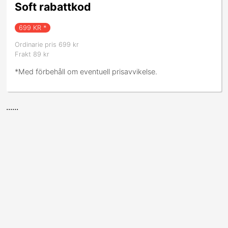
Soft rabattkod
699
KR *
Ordinarie pris 699 kr
Frakt 89 kr
*Med förbehåll om eventuell prisavvikelse.
......