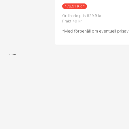
476.91
KR *
Ordinarie pris 529.9 kr
Frakt 49 kr
*Med förbehåll om eventuell prisav
......