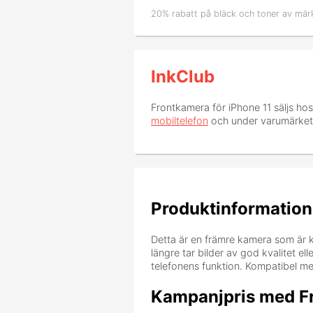
20% rabatt på bläck och toner av mär
InkClub
Frontkamera för iPhone 11
säljs hos
mobiltelefon
och under varumärke
Produktinformation
Detta är en främre kamera som är k
längre tar bilder av god kvalitet ell
telefonens funktion. Kompatibel me
Kampanjpris med Fr