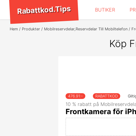
Rabattkod.Tips
BUTIKER
P
Hem
Produkter
Mobilreservdelar,Reservdelar Till Mobiltelefon
Fr
Köp F
476.91
:-
RABATTKOD
Gilt
10 % rabatt på Mobilreservdelar
Frontkamera för iP