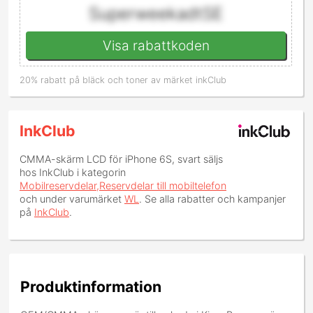
SuperweekadtSE
Visa rabattkoden
20% rabatt på bläck och toner av märket inkClub
InkClub
CMMA-skärm LCD för iPhone 6S, svart
säljs
hos InkClub i kategorin
Mobilreservdelar,Reservdelar till mobiltelefon
och under varumärket
WL
. Se alla rabatter och kampanjer
på
InkClub
.
Produktinformation