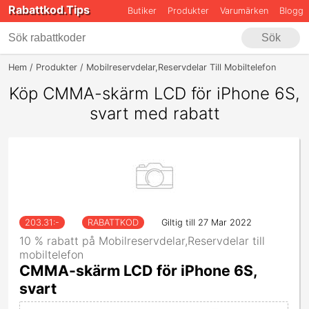
Rabattkod.Tips
Butiker
Produkter
Varumärken
Blogg
Sök
Hem
Produkter
Mobilreservdelar,Reservdelar Till Mobiltelefon
CMMA-
Köp CMMA-skärm LCD för iPhone 6S,
svart med rabatt
203.31
:-
RABATTKOD
Giltig till 27 Mar 2022
10 % rabatt på Mobilreservdelar,Reservdelar till
mobiltelefon
CMMA-skärm LCD för iPhone 6S,
svart