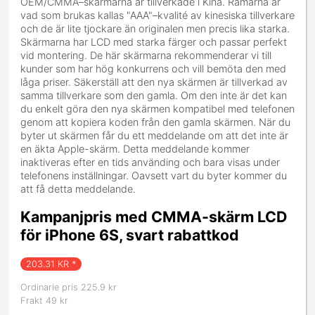
OEM/CMMA–skärmarna är tillverkade i Kina. Ramarna är
vad som brukas kallas "AAA"–kvalité av kinesiska tillverkare
och de är lite tjockare än originalen men precis lika starka.
Skärmarna har LCD med starka färger och passar perfekt
vid montering. De här skärmarna rekommenderar vi till
kunder som har hög konkurrens och vill bemöta den med
låga priser. Säkerställ att den nya skärmen är tillverkad av
samma tillverkare som den gamla. Om den inte är det kan
du enkelt göra den nya skärmen kompatibel med telefonen
genom att kopiera koden från den gamla skärmen. När du
byter ut skärmen får du ett meddelande om att det inte är
en äkta Apple-skärm. Detta meddelande kommer
inaktiveras efter en tids använding och bara visas under
telefonens inställningar. Oavsett vart du byter kommer du
att få detta meddelande.
Kampanjpris med CMMA-skärm LCD
för iPhone 6S, svart rabattkod
203.31
KR *
Ordinarie pris 225.9 kr
Frakt 49 kr