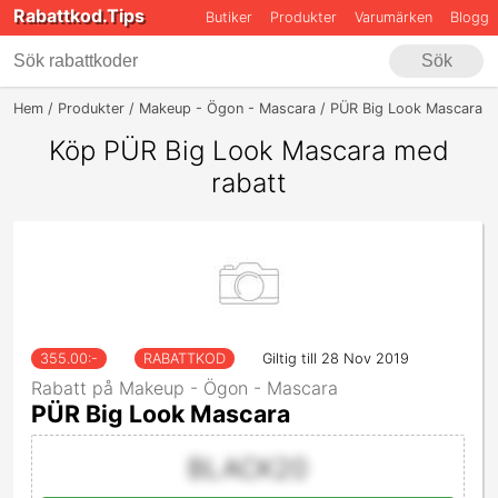
Rabattkod.Tips
Butiker
Produkter
Varumärken
Blogg
Sök
Hem
Produkter
Makeup - Ögon - Mascara
PÜR Big Look Mascara
Köp PÜR Big Look Mascara med
rabatt
355.00
:-
RABATTKOD
Giltig till 28 Nov 2019
Rabatt på Makeup - Ögon - Mascara
PÜR Big Look Mascara
BLACK20