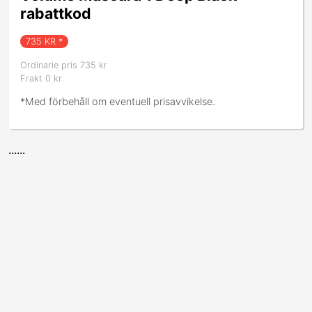
rabattkod
735
KR *
Ordinarie pris 735 kr
Frakt 0 kr
*Med förbehåll om eventuell prisavvikelse.
......