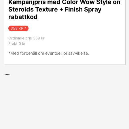
Kampanjpris med Color Wow Style on
Steroids Texture + Finish Spray
rabattkod
359
KR *
Ordinarie pris 359 kr
Frakt 0 kr
*Med förbehåll om eventuell prisavvikelse.
......