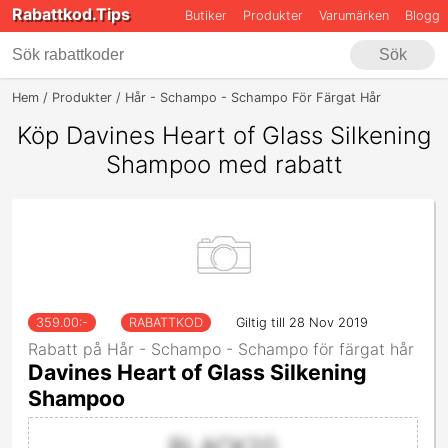
Rabattkod.Tips
Butiker
Produkter
Varumärken
Blogg
Sök
Hem
Produkter
Hår - Schampo - Schampo För Färgat Hår
Davines 
Köp Davines Heart of Glass Silkening
Shampoo med rabatt
359.00
:-
RABATTKOD
Giltig till 28 Nov 2019
Rabatt på Hår - Schampo - Schampo för färgat hår
Davines Heart of Glass Silkening
Shampoo
BLACK20