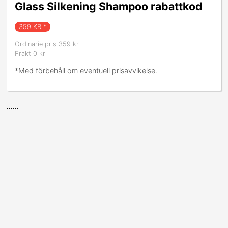
Glass Silkening Shampoo rabattkod
359
KR *
Ordinarie pris 359 kr
Frakt 0 kr
*Med förbehåll om eventuell prisavvikelse.
......