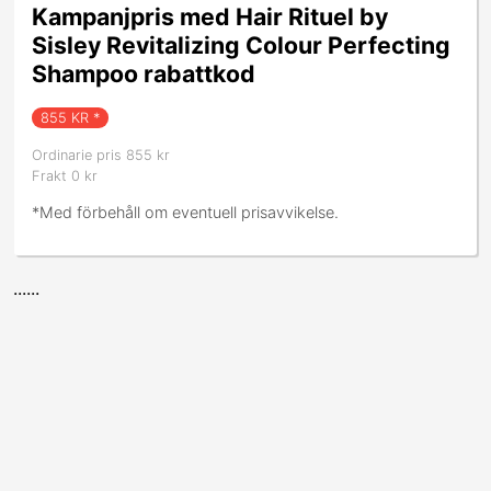
Kampanjpris med Hair Rituel by
Sisley Revitalizing Colour Perfecting
Shampoo rabattkod
855
KR *
Ordinarie pris 855 kr
Frakt 0 kr
*Med förbehåll om eventuell prisavvikelse.
......