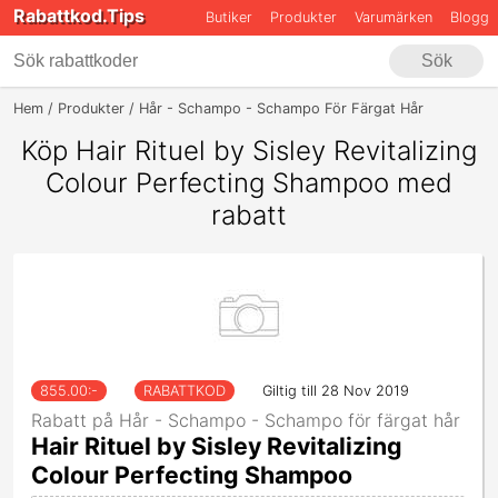
Rabattkod.Tips
Butiker
Produkter
Varumärken
Blogg
Sök
Hem
Produkter
Hår - Schampo - Schampo För Färgat Hår
Hair Rit
Köp Hair Rituel by Sisley Revitalizing
Colour Perfecting Shampoo med
rabatt
855.00
:-
RABATTKOD
Giltig till 28 Nov 2019
Rabatt på Hår - Schampo - Schampo för färgat hår
Hair Rituel by Sisley Revitalizing
Colour Perfecting Shampoo