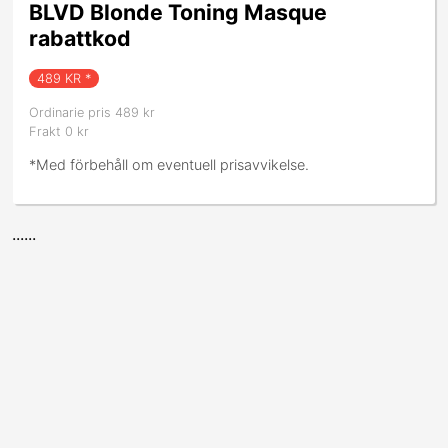
BLVD Blonde Toning Masque
rabattkod
489
KR *
Ordinarie pris 489 kr
Frakt 0 kr
*Med förbehåll om eventuell prisavvikelse.
......