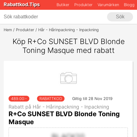
Rabattkod.Tips
Butiker
Produkter
Varumärken
Blogg
Sök
Hem
Produkter
Hår - Hårinpackning - Inpackning
R+Co SUNSET BLV
Köp R+Co SUNSET BLVD Blonde
Toning Masque med rabatt
489.00
:-
RABATTKOD
Giltig till 28 Nov 2019
Rabatt på Hår - Hårinpackning - Inpackning
R+Co SUNSET BLVD Blonde Toning
Masque
BLACK20