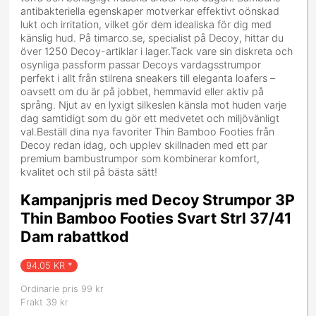
antibakteriella egenskaper motverkar effektivt oönskad
lukt och irritation, vilket gör dem idealiska för dig med
känslig hud. På timarco.se, specialist på Decoy, hittar du
över 1250 Decoy-artiklar i lager.Tack vare sin diskreta och
osynliga passform passar Decoys vardagsstrumpor
perfekt i allt från stilrena sneakers till eleganta loafers –
oavsett om du är på jobbet, hemmavid eller aktiv på
språng. Njut av en lyxigt silkeslen känsla mot huden varje
dag samtidigt som du gör ett medvetet och miljövänligt
val.Beställ dina nya favoriter Thin Bamboo Footies från
Decoy redan idag, och upplev skillnaden med ett par
premium bambustrumpor som kombinerar komfort,
kvalitet och stil på bästa sätt!
Kampanjpris med Decoy Strumpor 3P
Thin Bamboo Footies Svart Strl 37/41
Dam rabattkod
94.05
KR *
Ordinarie pris 99 kr
Frakt 39 kr