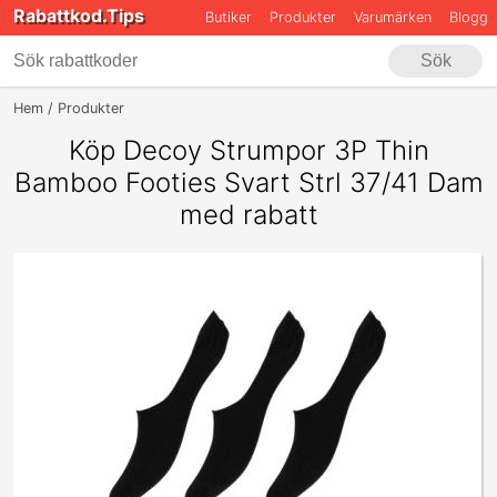
Rabattkod.Tips
Butiker
Produkter
Varumärken
Blogg
Sök
Hem
Produkter
Apparel & Accessories - Clothing - Underwear & Soc
Köp Decoy Strumpor 3P Thin
Bamboo Footies Svart Strl 37/41 Dam
med rabatt