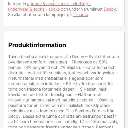
kategorin
apparel & accessories - clothing -
underwear & socks - socks
och under varumärket
Decoy
.
Se alla rabatter och kampanjer på
Timarco
.
Produktinformation
Tunna bambu ankelstrumpor från Decoy – Svala fötter och
överlägsen komfort i varje steg - Tillverkade av 80%
bambu, 18% polyamid och 2% elastan. - Extra tunna och
diskreta – perfekt för sneakers, loafers och vardagsskor. -
Naturmaterial med antibakteriella egenskaper som
motverkar lukt och irritation. - Effektiv fukttransport för
torra och fräscha fötter hela dagen. - Silkeslen, mjuk
känsla och perfekt för känslig hud. - Hållbart och
miljövänligt materialval med naturlig slitstyrka. - Osynlig
passform för en stilren och minimalistisk look.Upptäck
melodin av mjuk komfort med Thin Bamboo Footies från
Decoy. Dessa extra tunna och lätta ankelstrumpor består
av hållbara bambufibrer som naturligt håller fötterna svala,
torra och behagligt fräscha under hela dagen. Bambuns