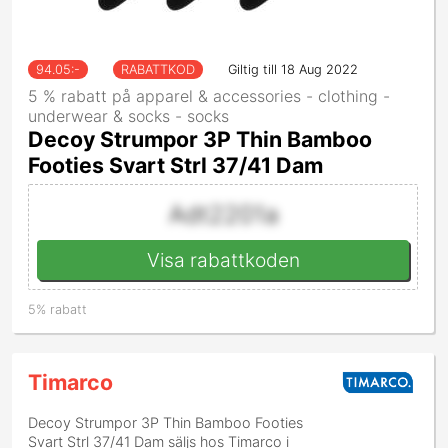
94.05
:-
RABATTKOD
Giltig till 18 Aug 2022
5 % rabatt på apparel & accessories - clothing -
underwear & socks - socks
Decoy Strumpor 3P Thin Bamboo
Footies Svart Strl 37/41 Dam
Adt2201a
Visa rabattkoden
5% rabatt
Timarco
Decoy Strumpor 3P Thin Bamboo Footies
Svart Strl 37/41 Dam
säljs hos Timarco i