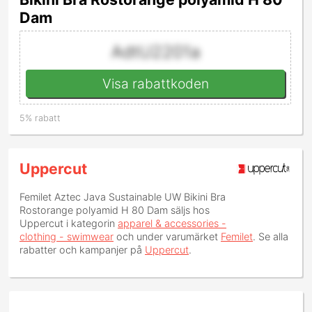
Dam
AdtU2201a
Visa rabattkoden
5% rabatt
Uppercut
Femilet Aztec Java Sustainable UW Bikini Bra
Rostorange polyamid H 80 Dam
säljs hos
Uppercut i kategorin
apparel & accessories -
clothing - swimwear
och under varumärket
Femilet
. Se alla
rabatter och kampanjer på
Uppercut
.