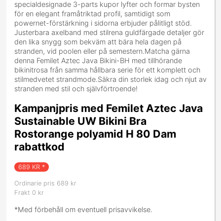
specialdesignade 3-parts kupor lyfter och formar bysten
för en elegant framåtriktad profil, samtidigt som
powernet-förstärkning i sidorna erbjuder pålitligt stöd.
Justerbara axelband med stilrena guldfärgade detaljer gör
den lika snygg som bekväm att bära hela dagen på
stranden, vid poolen eller på semestern.Matcha gärna
denna Femilet Aztec Java Bikini-BH med tillhörande
bikinitrosa från samma hållbara serie för ett komplett och
stilmedvetet strandmode.Säkra din storlek idag och njut av
stranden med stil och självförtroende!
Kampanjpris med Femilet Aztec Java
Sustainable UW Bikini Bra
Rostorange polyamid H 80 Dam
rabattkod
689
KR *
Ordinarie pris 689 kr
Frakt 0 kr
*Med förbehåll om eventuell prisavvikelse.