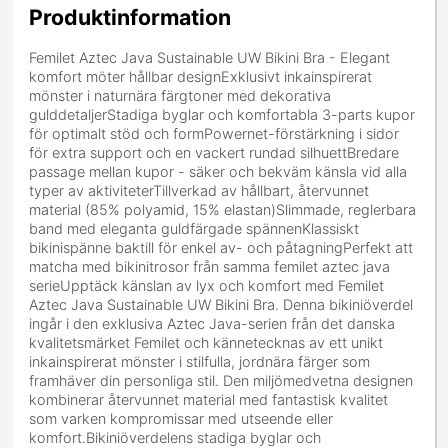
Produktinformation
Femilet Aztec Java Sustainable UW Bikini Bra - Elegant
komfort möter hållbar designExklusivt inkainspirerat
mönster i naturnära färgtoner med dekorativa
gulddetaljerStadiga byglar och komfortabla 3-parts kupor
för optimalt stöd och formPowernet-förstärkning i sidor
för extra support och en vackert rundad silhuettBredare
passage mellan kupor - säker och bekväm känsla vid alla
typer av aktiviteterTillverkad av hållbart, återvunnet
material (85% polyamid, 15% elastan)Slimmade, reglerbara
band med eleganta guldfärgade spännenKlassiskt
bikinispänne baktill för enkel av- och påtagningPerfekt att
matcha med bikinitrosor från samma femilet aztec java
serieUpptäck känslan av lyx och komfort med Femilet
Aztec Java Sustainable UW Bikini Bra. Denna bikiniöverdel
ingår i den exklusiva Aztec Java-serien från det danska
kvalitetsmärket Femilet och kännetecknas av ett unikt
inkainspirerat mönster i stilfulla, jordnära färger som
framhäver din personliga stil. Den miljömedvetna designen
kombinerar återvunnet material med fantastisk kvalitet
som varken kompromissar med utseende eller
komfort.Bikiniöverdelens stadiga byglar och