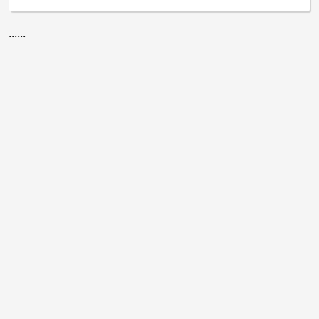
......