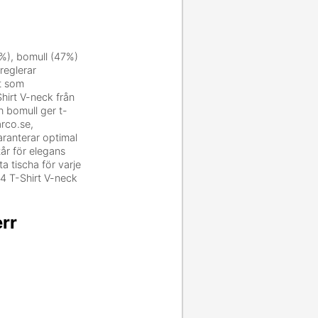
8%), bomull (47%)
reglerar
t som
Shirt V-neck från
h bomull ger t-
arco.se,
aranterar optimal
år för elegans
a tischa för varje
 4 T-Shirt V-neck
rr