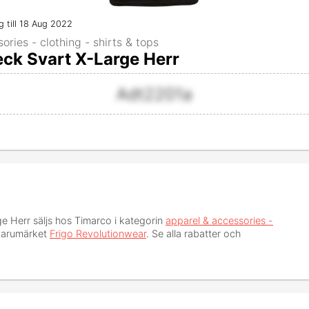
ig till 18 Aug 2022
ries - clothing - shirts & tops
eck Svart X-Large Herr
Adt2201a
ge Herr
säljs hos Timarco i kategorin
apparel & accessories -
varumärket
Frigo Revolutionwear
. Se alla rabatter och