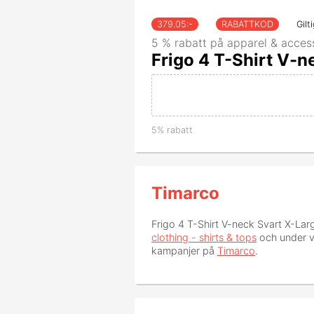
379.05
:-
RABATTKOD
Gilt
5 % rabatt på apparel & accesso
Frigo 4 T-Shirt V-n
5% rabatt
Timarco
Frigo 4 T-Shirt V-neck Svart X-Lar
clothing - shirts & tops
och under 
kampanjer på
Timarco
.