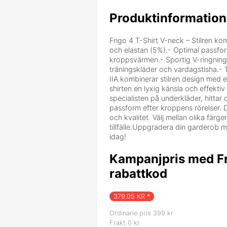
Produktinformation
Frigo 4 T-Shirt V-neck – Stilren k
och elastan (5%).- Optimal passfor
kroppsvärmen.- Sportig V-ringning 
träningskläder och vardagstisha.- T
IIA kombinerar stilren design med e
shirten en lyxig känsla och effektiv
specialisten på underkläder, hittar
passform efter kroppens rörelser. 
och kvalitet. Välj mellan olika färg
tillfälle.Uppgradera din garderob m
idag!
Kampanjpris med Fr
rabattkod
379.05
KR *
Ordinarie pris 399 kr
Frakt 0 kr