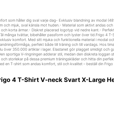
omfort som håller dig sval varje dag- Exklusiv blandning av modal (4
m och mjuk, sval känsla mot huden.- Material som aktivt andas och 
och korta ärmar.- Diskret placerad logotyp vid nedre kant.- Perfek
ål många tvättar, bibehåller passform och lyster över tid.Frigo 4 T-
xklusiv komfort. Med sitt mjuka och funktionella material i modal oc
 andningsförmåga, perfekt både till träning och till vardags. Hos tim
 du över 350.000 artiklar i lager. Elastanet gör plagget smidigt och g
Den sportiga V-ringningen adderar stil, medan den diskreta loggan st
er och storlekar på dessa premium träningskläder och hitta din perfekt
ed en T-shirt som andas komfort, stil och kvalitet – beställ din Frigo
igo 4 T-Shirt V-neck Svart X-Large He