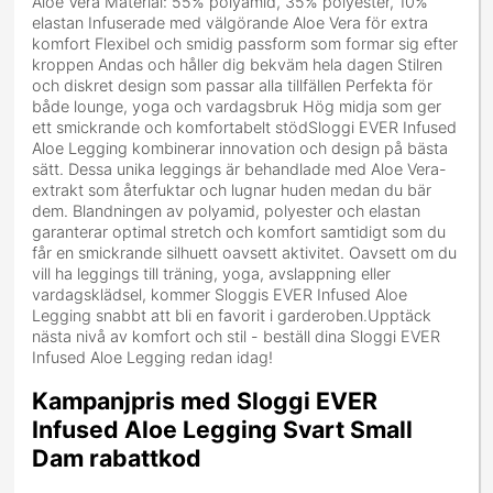
Aloe Vera Material: 55% polyamid, 35% polyester, 10%
elastan Infuserade med välgörande Aloe Vera för extra
komfort Flexibel och smidig passform som formar sig efter
kroppen Andas och håller dig bekväm hela dagen Stilren
och diskret design som passar alla tillfällen Perfekta för
både lounge, yoga och vardagsbruk Hög midja som ger
ett smickrande och komfortabelt stödSloggi EVER Infused
Aloe Legging kombinerar innovation och design på bästa
sätt. Dessa unika leggings är behandlade med Aloe Vera-
extrakt som återfuktar och lugnar huden medan du bär
dem. Blandningen av polyamid, polyester och elastan
garanterar optimal stretch och komfort samtidigt som du
får en smickrande silhuett oavsett aktivitet. Oavsett om du
vill ha leggings till träning, yoga, avslappning eller
vardagsklädsel, kommer Sloggis EVER Infused Aloe
Legging snabbt att bli en favorit i garderoben.Upptäck
nästa nivå av komfort och stil - beställ dina Sloggi EVER
Infused Aloe Legging redan idag!
Kampanjpris med Sloggi EVER
Infused Aloe Legging Svart Small
Dam rabattkod