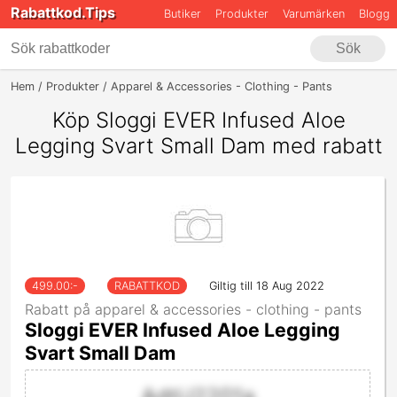
Rabattkod.Tips
Butiker
Produkter
Varumärken
Blogg
Sök
Hem
Produkter
Apparel & Accessories - Clothing - Pants
Sloggi EV
Köp Sloggi EVER Infused Aloe
Legging Svart Small Dam med rabatt
499.00
:-
RABATTKOD
Giltig till 18 Aug 2022
Rabatt på apparel & accessories - clothing - pants
Sloggi EVER Infused Aloe Legging
Svart Small Dam
AdtU2201a