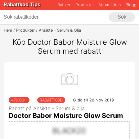
Rabattkod.Tips
Butiker
Produkter
Varumärken
Blogg
Sök
Hem
Produkter
Ansikte - Serum & Olja
Doctor Babor Moisture Glo
Köp Doctor Babor Moisture Glow
Serum med rabatt
479.00
:-
RABATTKOD
Giltig till 28 Nov 2019
Rabatt på Ansikte - Serum & olja
Doctor Babor Moisture Glow Serum
BLACK20