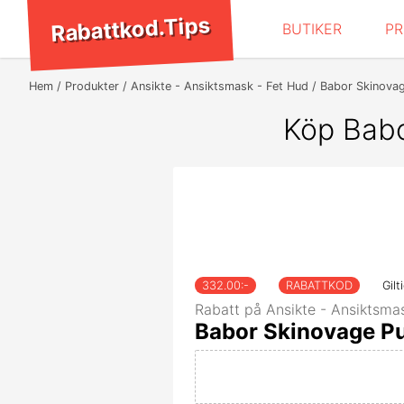
Rabattkod.Tips
BUTIKER
P
Hem
Produkter
Ansikte - Ansiktsmask - Fet Hud
Babor Skinovag
Köp Babo
332.00
:-
RABATTKOD
Gilt
Rabatt på Ansikte - Ansiktsmas
Babor Skinovage Pu