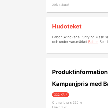
20% rabatt!
Hudoteket
Babor Skinovage Purifying Mask
sä
och under varumärket
Babor
. Se a
Produktinformation
Kampanjpris med Ba
332
KR *
Ordinarie pris 332 kr
Frakt 0 kr