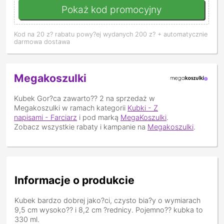
Pokaż kod promocyjny
Kod na 20 z? rabatu powy?ej wydanych 200 z? + automatycznie
darmowa dostawa
Megakoszulki
Kubek Gor?ca zawarto?? 2
na sprzedaż w
Megakoszulki w ramach kategorii
Kubki - Z
napisami - Farciarz
i pod marką
MegaKoszulki
.
Zobacz wszystkie rabaty i kampanie na
Megakoszulki
.
Informacje o produkcie
Kubek bardzo dobrej jako?ci, czysto bia?y o wymiarach
9,5 cm wysoko?? i 8,2 cm ?rednicy. Pojemno?? kubka to
330 ml.