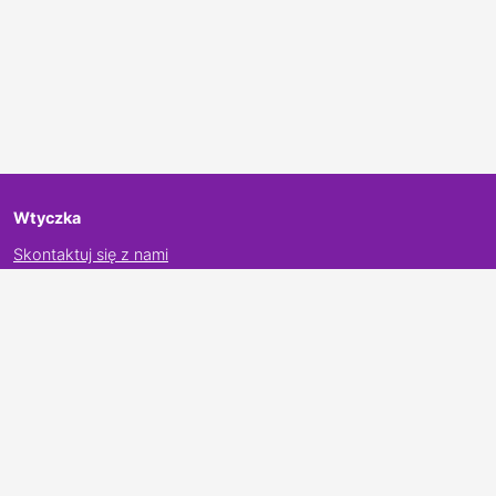
Wtyczka
Skontaktuj się z nami
Facebook
Twitter
Informacje
O nas
Polityka prywatności
Chrome plugin