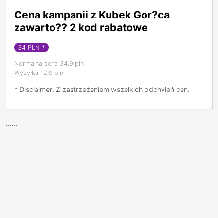
Cena kampanii z Kubek Gor?ca
zawarto?? 2 kod rabatowe
34
PLN *
Normalna cena 34.9 pln
Wysyłka 12.9 pln
* Disclaimer: Z zastrzeżeniem wszelkich odchyleń cen.
......