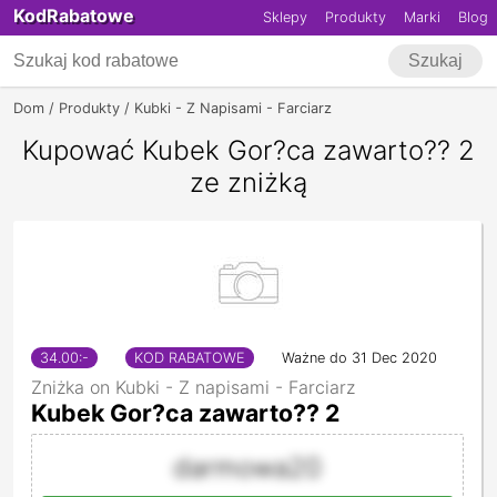
KodRabatowe
Sklepy
Produkty
Marki
Blog
Szukaj
Dom
Produkty
Kubki - Z Napisami - Farciarz
Kubek Gor?ca Zawart
Kupować Kubek Gor?ca zawarto?? 2
ze zniżką
34.00
:-
KOD RABATOWE
Ważne do 31 Dec 2020
Zniżka on Kubki - Z napisami - Farciarz
Kubek Gor?ca zawarto?? 2
darmowa20