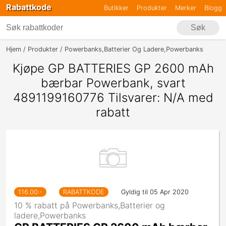
Rabattkode
Butikker
Produkter
Merker
Blogg
Søk
Hjem
Produkter
Powerbanks,Batterier Og Ladere,Powerbanks
GP B
Kjøpe GP BATTERIES GP 2600 mAh
bærbar Powerbank, svart
4891199160776 Tilsvarer: N/A med
rabatt
116.00
:-
RABATTKODE
Gyldig til 05 Apr 2020
10 % rabatt på Powerbanks,Batterier og
ladere,Powerbanks