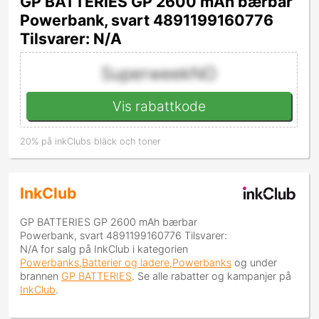
GP BATTERIES GP 2600 mAh bærbar
Powerbank, svart 4891199160776
Tilsvarer: N/A
SuperweekNO
Vis rabattkode
20% på inkClubs bläck och toner
InkClub
GP BATTERIES GP 2600 mAh bærbar
Powerbank, svart 4891199160776 Tilsvarer:
N/A
for salg på InkClub i kategorien
Powerbanks,Batterier og ladere,Powerbanks
og under
brannen
GP BATTERIES
. Se alle rabatter og kampanjer på
InkClub
.