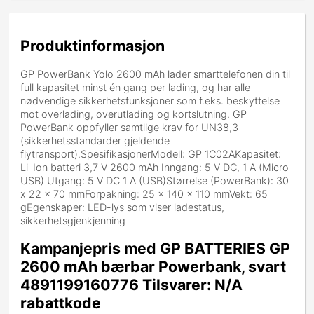
Produktinformasjon
GP PowerBank Yolo 2600 mAh lader smarttelefonen din til
full kapasitet minst én gang per lading, og har alle
nødvendige sikkerhetsfunksjoner som f.eks. beskyttelse
mot overlading, overutlading og kortslutning. GP
PowerBank oppfyller samtlige krav for UN38,3
(sikkerhetsstandarder gjeldende
flytransport).SpesifikasjonerModell: GP 1C02AKapasitet:
Li-Ion batteri 3,7 V 2600 mAh Inngang: 5 V DC, 1 A (Micro-
USB) Utgang: 5 V DC 1 A (USB)Størrelse (PowerBank): 30
x 22 x 70 mmForpakning: 25 x 140 x 110 mmVekt: 65
gEgenskaper: LED-lys som viser ladestatus,
sikkerhetsgjenkjenning
Kampanjepris med GP BATTERIES GP
2600 mAh bærbar Powerbank, svart
4891199160776 Tilsvarer: N/A
rabattkode